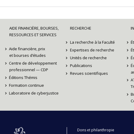
AIDE FINANCIÈRE, BOURSES,
RECHERCHE
I
RESSOURCES ET SERVICES
La recherche à la Faculté
É
Aide financière, prix
Expertises de recherche
É
et bourses d’études
Unités de recherche
É
Centre de développement
Publications
É
professionnel — CDP
ar
Revues scientifiques
Éditions Thémis
A
Formation continue
T
Laboratoire de cyberjustice
B
C
Dons et philanthropie