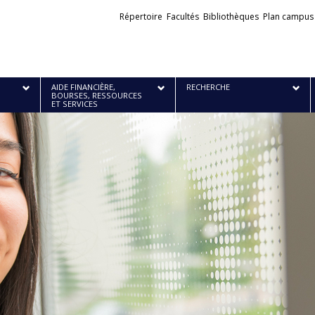
Liens
Répertoire
Facultés
Bibliothèques
Plan campus
externes
AIDE FINANCIÈRE,
RECHERCHE
BOURSES, RESSOURCES
ET SERVICES