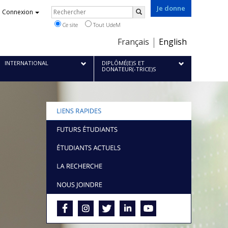
Je donne
Rechercher
Connexion
Rechercher
Ce site
Tout UdeM
Choix
Français
English
de
la
INTERNATIONAL
DIPLÔMÉ(E)S ET
DONATEUR(-TRICE)S
langue