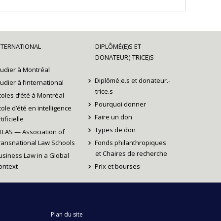
précédent
suivant
NTERNATIONAL
DIPLÔMÉ(E)S ET
DONATEUR(-TRICE)S
tudier à Montréal
Diplômé.e.s et donateur.-
tudier à l’international
trice.s
coles d’été à Montréal
Pourquoi donner
cole d’été en intelligence
Faire un don
tificielle
Types de don
TLAS — Association of
ransnational Law Schools
Fonds philanthropiques
et Chaires de recherche
usiness Law in a Global
ontext
Prix et bourses
Plan du site