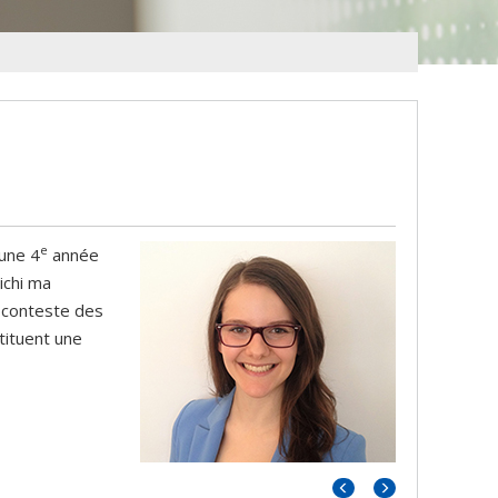
e
 une 4
année
ichi ma
s conteste des
tituent une
Portrait
Portrait