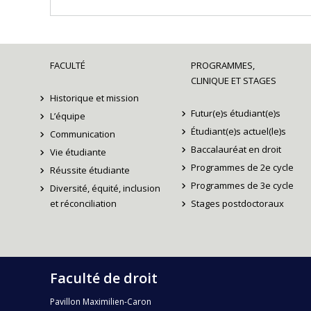
FACULTÉ
PROGRAMMES,
CLINIQUE ET STAGES
Historique et mission
Futur(e)s étudiant(e)s
L’équipe
Étudiant(e)s actuel(le)s
Communication
Baccalauréat en droit
Vie étudiante
Programmes de 2e cycle
Réussite étudiante
Programmes de 3e cycle
Diversité, équité, inclusion
et réconciliation
Stages postdoctoraux
Faculté de droit
Pavillon Maximilien-Caron