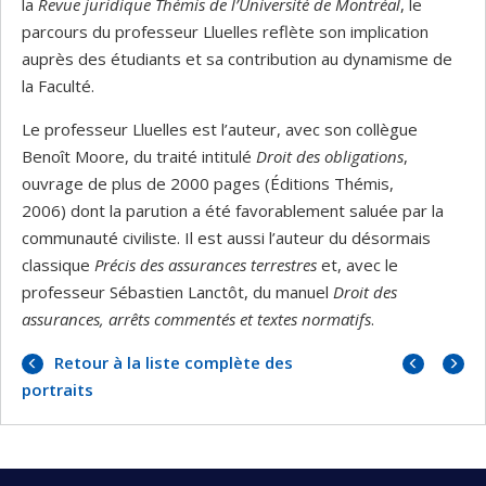
la
Revue juridique Thémis de l’Université de Montréal
, le
parcours du professeur Lluelles reflète son implication
auprès des étudiants et sa contribution au dynamisme de
la Faculté.
Le professeur Lluelles est l’auteur, avec son collègue
Benoît Moore, du traité intitulé
Droit des obligations
,
ouvrage de plus de 2000 pages (Éditions Thémis,
2006) dont la parution a été favorablement saluée par la
communauté civiliste. Il est aussi l’auteur du désormais
classique
Précis des assurances terrestres
et, avec le
professeur Sébastien Lanctôt, du manuel
Droit des
assurances, arrêts commentés et textes normatifs
.
Portrai
Portrai
Retour à la liste complète des
précéd
suivan
portraits