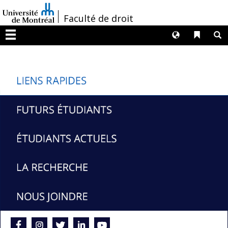
Passer
/
Faculté de droit
au
contenu
Langues
Liens 
R
Menu