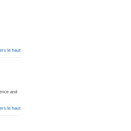
,
ers le haut
ience and
ers le haut