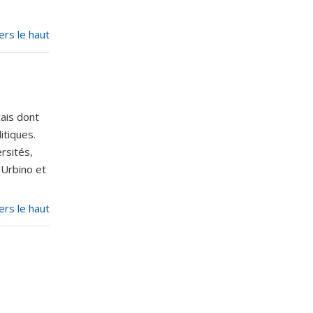
ers le haut
çais dont
itiques.
rsités,
'Urbino et
ers le haut