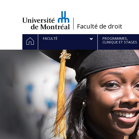
Passer
au
contenu
/
Faculté de droit
Navigation
ACCUEIL
FACULTÉ
PROGRAMMES,
CLINIQUE ET STAGES
principale