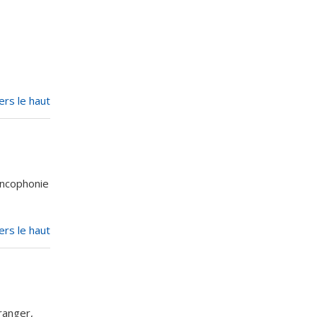
ers le haut
rancophonie
ers le haut
ranger,