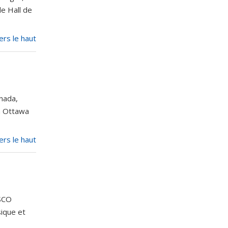
e Hall de
ers le haut
nada,
 à Ottawa
ers le haut
ESCO
sique et