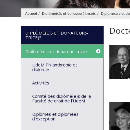
Accueil
Diplômé(e)s et donateur(-trice)s
Diplômé.e.s et do
Docte
DIPLÔMÉ(E)S ET DONATEUR(-
TRICE)S
Diplômé.e.s et donateur.-trice.s
UdeM Philanthropie et
diplômés
Activités
Comité des diplômé(e)s de la
Faculté de droit de l’UdeM
Diplômés et diplômées
d’exception