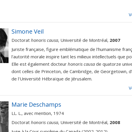
V
Simone Veil
Doctorat
honoris causa
, Université de Montréal,
2007
Juriste française, figure emblématique de l'humanisme fran
l'autorité morale inspire tant les milieux intellectuels que pol
Elle est également docteur
honoris causa
de quatorze unive
dont celles de Princeton, de Cambridge, de Georgetown, d
de l'Université Hébraïque de Jérusalem.
V
Marie Deschamps
LL. L., avec mention, 1974
Doctorat
honoris causa
, Université de Montréal,
2008
Juge à la Cour suprême du Canada (2002-2012)