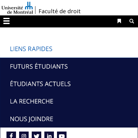
Passer
/
Faculté de droit
au
contenu
Liens 
R
Menu