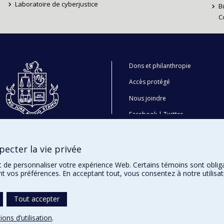
Laboratoire de cyberjustice
B
C
Dons et philanthropie
Accès protégé
Nous joindre
Facebook
|
Twitter
LinkedIn
|
Instagram
ecter la vie privée
t de personnaliser votre expérience Web. Certains témoins sont oblig
ent vos préférences. En acceptant tout, vous consentez à notre utili
Tout accepter
ions d’utilisation
.
témoins