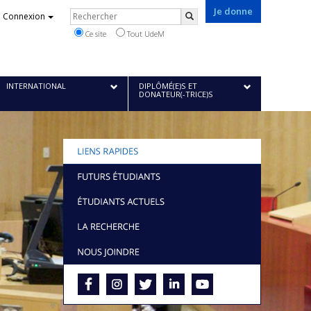
Je donne
Rechercher
Connexion
Rechercher
Ce site
Tout UdeM
INTERNATIONAL
DIPLÔMÉ(E)S ET
DONATEUR(-TRICE)S