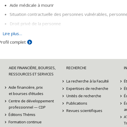
Aide médicale à mourir
Situation contractuelle des personnes vulnérables, person
Droit privé de la personne
Discrimination (y compris l’allaitement)
Lire plus…
Profil complet
Droit à l'intégrité, consentement aux soins et garde
Respect de la vie privée et de la réputation
Droit des obligations (théorie générale et fondements, bonne
AIDE FINANCIÈRE, BOURSES,
RECHERCHE
I
Contrats (louage résidentiel, cautionnement, mandat de pr
RESSOURCES ET SERVICES
La recherche à la Faculté
É
Aide financière, prix
Expertises de recherche
É
et bourses d’études
Unités de recherche
É
Centre de développement
Publications
É
professionnel — CDP
ar
Revues scientifiques
Éditions Thémis
A
Formation continue
T