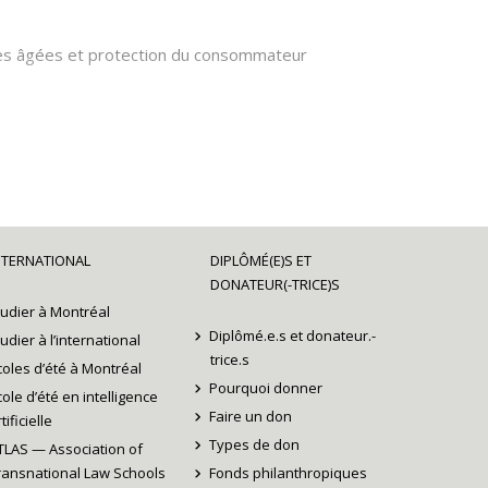
nes âgées et protection du consommateur
 foi, justice contractuelle)
NTERNATIONAL
DIPLÔMÉ(E)S ET
otection, hypothèques)
DONATEUR(-TRICE)S
tudier à Montréal
Diplômé.e.s et donateur.-
tudier à l’international
trice.s
coles d’été à Montréal
Pourquoi donner
cole d’été en intelligence
Faire un don
tificielle
Types de don
TLAS — Association of
ransnational Law Schools
Fonds philanthropiques