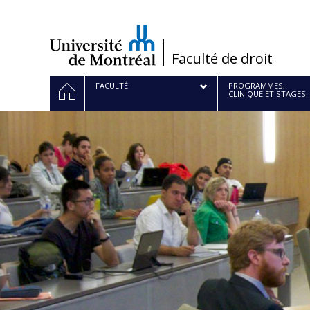
Passer
au
contenu
/
Faculté de droit
Navigation
ACCUEIL
FACULTÉ
PROGRAMMES,
CLINIQUE ET STAGES
principale