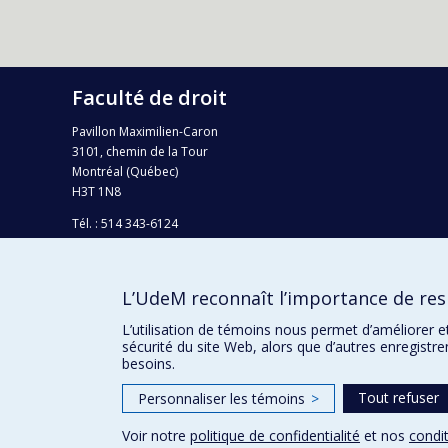
Faculté de droit
Pavillon Maximilien-Caron
3101, chemin de la Tour
Montréal (Québec)
H3T 1N8
Tél. : 514 343-6124
Téléc.: 514 343-2199
info-droit@umontreal.ca
L’UdeM reconnaît l’importance de resp
Plan campus
L’utilisation de témoins nous permet d’améliorer e
sécurité du site Web, alors que d’autres enregistr
besoins.
Tout refuser
Personnaliser les témoins
>
Voir notre
politique de confidentialité
et nos
condit
Confidentialité
Conditions d’utilisation
Paramètres des 