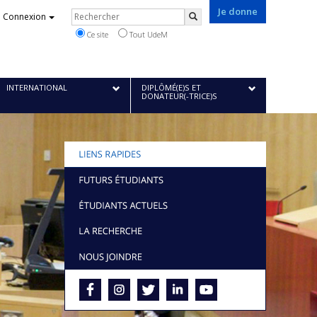
Je donne
Rechercher
Connexion
Rechercher
Ce site
Tout UdeM
INTERNATIONAL
DIPLÔMÉ(E)S ET
DONATEUR(-TRICE)S