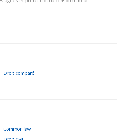
nes âgées et protection du consommateur
 foi, justice contractuelle)
otection, hypothèques)
Droit comparé
Common law
Droit civil