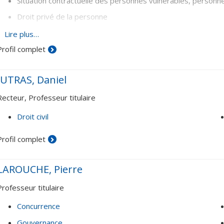
Situation contractuelle des personnes vulnérables, person
Droit privé de la personne
Discrimination (y compris l’allaitement)
Lire plus…
Profil complet
Droit à l'intégrité, consentement aux soins et garde
Respect de la vie privée et de la réputation
JUTRAS, Daniel
Droit des obligations (théorie générale et fondements, bonne
Recteur, Professeur titulaire
Contrats (louage résidentiel, cautionnement, mandat de pr
Droit civil
Profil complet
LAROUCHE, Pierre
Professeur titulaire
Concurrence
Gouvernance