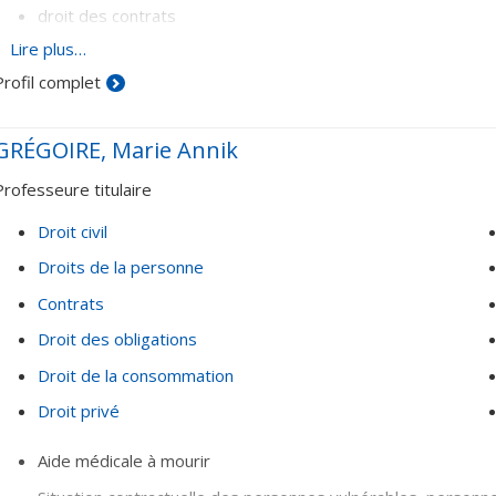
droit des contrats
Lire plus…
Droit international privé :
Profil complet
contrats internationaux
arbitrage international
GRÉGOIRE, Marie Annik
régimes matrimoniaux internationaux
Professeure titulaire
effet des décisions étrangères
Droit civil
compétence internationale des tribunaux québécois
Droits de la personne
commerce électronique international
Contrats
Droit des obligations
Droit de la consommation
Droit privé
Aide médicale à mourir