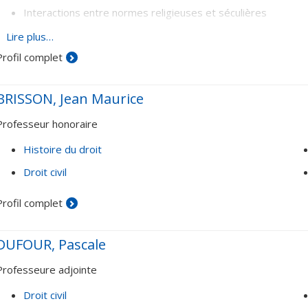
Interactions entre normes religieuses et séculières
Conflits de lois et conflit de cultures
Lire plus…
Profil complet
Pluralisme juridique : systèmes multicommunautaires
Minorités religieuses et terre d'Islam
BRISSON, Jean Maurice
Professeur honoraire
Histoire du droit
Droit civil
Profil complet
DUFOUR, Pascale
Professeure adjointe
Droit civil