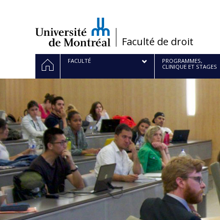
Passer
au
contenu
/
Faculté de droit
Navigation
ACCUEIL
FACULTÉ
PROGRAMMES,
CLINIQUE ET STAGES
principale