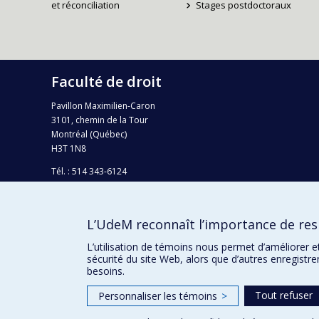
et réconciliation
Stages postdoctoraux
Faculté de droit
Pavillon Maximilien-Caron
3101, chemin de la Tour
Montréal (Québec)
H3T 1N8
Tél. : 514 343-6124
Téléc.: 514 343-2199
info-droit@umontreal.ca
L’UdeM reconnaît l’importance de resp
Plan campus
L’utilisation de témoins nous permet d’améliorer e
sécurité du site Web, alors que d’autres enregistr
besoins.
Tout refuser
Personnaliser les témoins
>