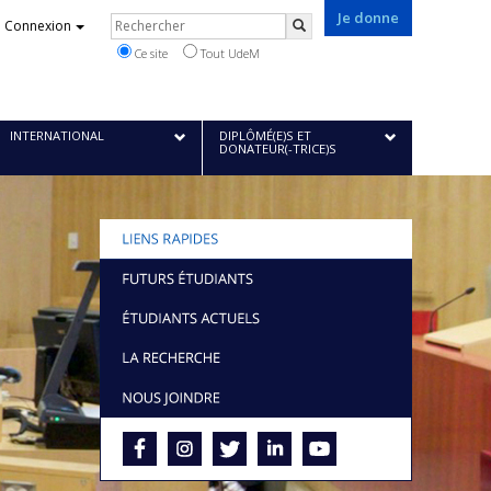
Je donne
Rechercher
Connexion
Rechercher
Ce site
Tout UdeM
INTERNATIONAL
DIPLÔMÉ(E)S ET
DONATEUR(-TRICE)S