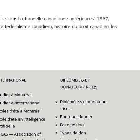
ire constitutionnelle canadienne antérieure à 1867.
 fédéralisme canadien), histoire du droit canadien; les
NTERNATIONAL
DIPLÔMÉ(E)S ET
DONATEUR(-TRICE)S
tudier à Montréal
Diplômé.e.s et donateur.-
tudier à l’international
trice.s
coles d’été à Montréal
Pourquoi donner
cole d’été en intelligence
Faire un don
tificielle
Types de don
TLAS — Association of