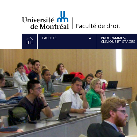
Passer
au
contenu
/
Faculté de droit
Navigation
ACCUEIL
FACULTÉ
PROGRAMMES,
CLINIQUE ET STAGES
principale