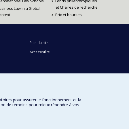
ransnational Law Schools
Fonds philanthropiques
et Chaires de recherche
usiness Law in a Global
ontext
Prix et bourses
Plan du site
Accessibilité
atoires pour assurer le fonctionnement et la
sation de témoins pour mieux répondre à vos