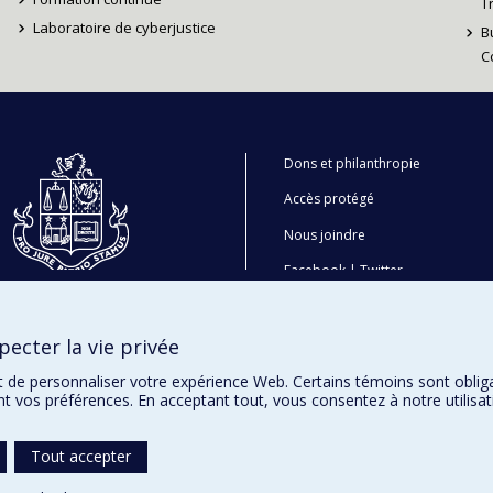
T
Laboratoire de cyberjustice
B
C
Dons et philanthropie
Accès protégé
Nous joindre
Facebook
|
Twitter
LinkedIn
|
Instagram
ecter la vie privée
t de personnaliser votre expérience Web. Certains témoins sont oblig
ent vos préférences. En acceptant tout, vous consentez à notre utili
Tout accepter