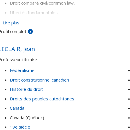
Droit comparé civil/common law,
Libertés fondamentales,
Théorie juridique du fédéralisme
Lire plus…
Profil complet
LECLAIR, Jean
Professeur titulaire
Fédéralisme
Droit constitutionnel canadien
Histoire du droit
Droits des peuples autochtones
Canada
Canada (Québec)
19e siècle