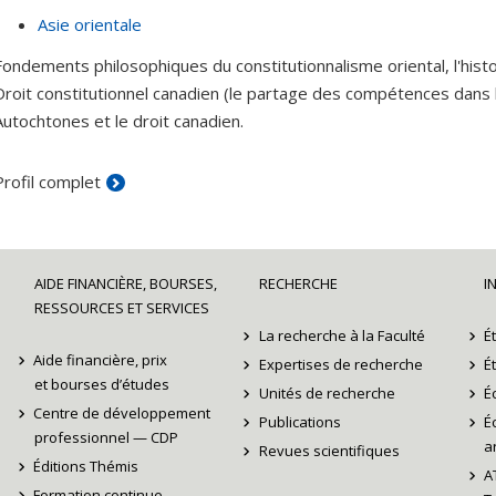
Asie orientale
Fondements philosophiques du constitutionnalisme oriental, l'histo
Droit constitutionnel canadien (le partage des compétences dans le
Autochtones et le droit canadien.
Profil complet
AIDE FINANCIÈRE, BOURSES,
RECHERCHE
I
RESSOURCES ET SERVICES
La recherche à la Faculté
É
Aide financière, prix
Expertises de recherche
É
et bourses d’études
Unités de recherche
É
Centre de développement
Publications
É
professionnel — CDP
ar
Revues scientifiques
Éditions Thémis
A
Formation continue