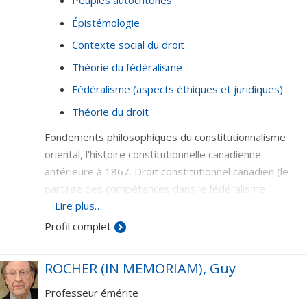
Peuples autochtones
Épistémologie
Contexte social du droit
Théorie du fédéralisme
Fédéralisme (aspects éthiques et juridiques)
Théorie du droit
Fondements philosophiques du constitutionnalisme
oriental, l'histoire constitutionnelle canadienne
antérieure à 1867. Droit constitutionnel canadien (le
partage des compétences dans le fédéralisme
canadien), histoire du droit canadien; les Autochtones
Lire plus…
et le droit canadien.
Profil complet
ROCHER (IN MEMORIAM), Guy
Professeur émérite