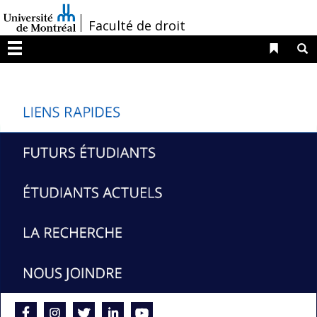
Passer
/
Faculté de droit
au
contenu
Liens 
R
Menu