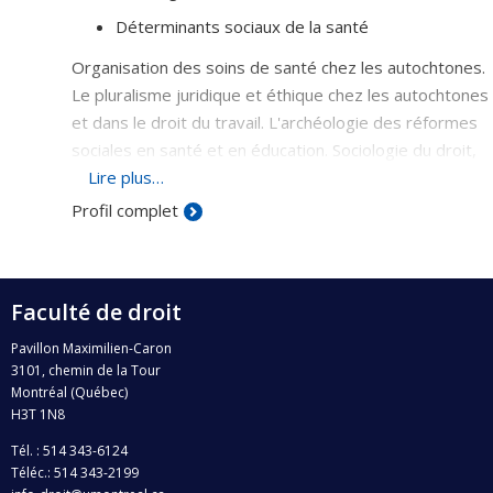
Déterminants sociaux de la santé
Organisation des soins de santé chez les autochtones.
Le pluralisme juridique et éthique chez les autochtones
et dans le droit du travail. L'archéologie des réformes
sociales en santé et en éducation. Sociologie du droit,
de l'éthique et de l'internormativité.
Lire plus…
Profil complet
Faculté de droit
Pavillon Maximilien-Caron
3101, chemin de la Tour
Montréal (Québec)
H3T 1N8
Tél. : 514 343-6124
Téléc.: 514 343-2199