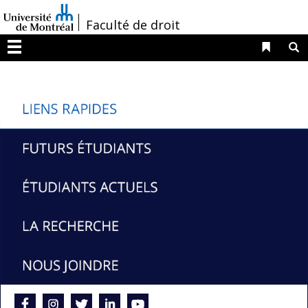
Passer
/
Faculté de droit
au
contenu
Liens 
R
Menu