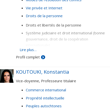
Vie privée et Internet
Droits de la personne
Droits et libertés de la personne
Système judiciaire et droit international (bonne
gouvernance, droit de la coopération
internationale)
Lire plus…
Droit des technologies de l'information (vie
Profil complet
privée, liberté d’expression, noms de domaine,
commerce électronique, résolution en ligne des
KOUTOUKI, Konstantia
conflits)
Vice-doyenne, Professeure titulaire
Commerce international
Propriété intellectuelle
Peuples autochtones