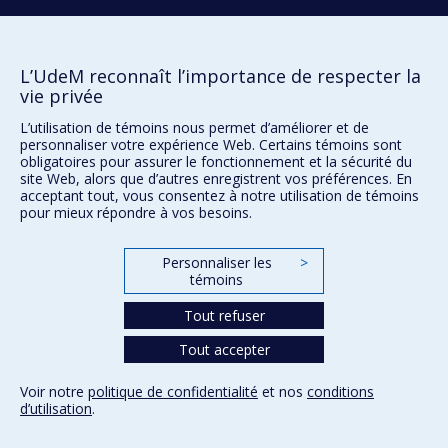
Plan du site
Accessibilité
L’UdeM reconnaît l’importance de respecter la
vie privée
L’utilisation de témoins nous permet d’améliorer et de
Confidentialité
personnaliser votre expérience Web. Certains témoins sont
Conditions d’utilisation
obligatoires pour assurer le fonctionnement et la sécurité du
Paramètres des témoins
site Web, alors que d’autres enregistrent vos préférences. En
Université de
acceptant tout, vous consentez à notre utilisation de témoins
Montréal
pour mieux répondre à vos besoins.
Personnaliser les
>
témoins
Tout refuser
Tout accepter
Voir notre
politique de confidentialité
et nos
conditions
d’utilisation
.