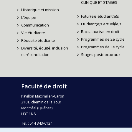
CLINIQUE ET STAGES
Historique et mission
Futur(e)s étudiant(e)s
L’équipe
Étudiant(e)s actuel(le)s
Communication
Baccalauréat en droit
Vie étudiante
Programmes de 2e cycle
Réussite étudiante
Programmes de 3e cycle
Diversité, équité, inclusion
et réconciliation
Stages postdoctoraux
Faculté de droit
Pavillon Maximilien-Caron
3101, chemin de la Tour
Montréal (Québec)
H3T 1N8
Tél. : 514 343-6124
Téléc.: 514 343-2199