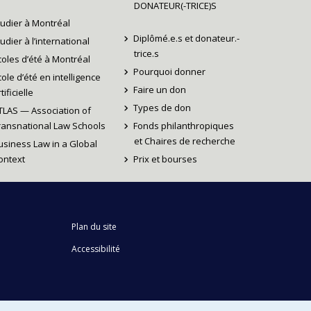
DONATEUR(-TRICE)S
tudier à Montréal
Diplômé.e.s et donateur.-
tudier à l’international
trice.s
coles d’été à Montréal
Pourquoi donner
cole d’été en intelligence
Faire un don
tificielle
Types de don
TLAS — Association of
ransnational Law Schools
Fonds philanthropiques
et Chaires de recherche
usiness Law in a Global
ontext
Prix et bourses
Plan du site
Accessibilité