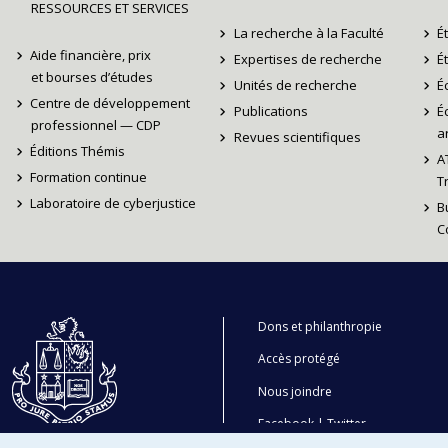
RESSOURCES ET SERVICES
La recherche à la Faculté
É
Aide financière, prix
Expertises de recherche
É
et bourses d’études
Unités de recherche
É
Centre de développement
Publications
É
professionnel — CDP
ar
Revues scientifiques
Éditions Thémis
A
Formation continue
T
Laboratoire de cyberjustice
B
C
Dons et philanthropie
Accès protégé
Nous joindre
Facebook
|
Twitter