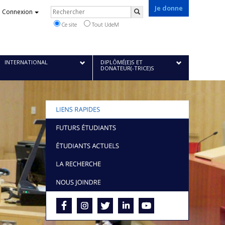
Je donne
Rechercher
Connexion
Rechercher
Ce site
Tout UdeM
INTERNATIONAL
DIPLÔMÉ(E)S ET
DONATEUR(-TRICE)S