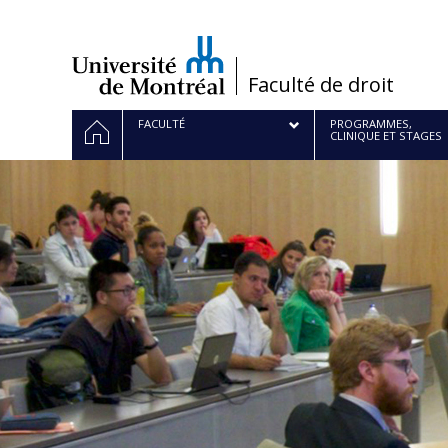
Passer
au
contenu
/
Faculté de droit
Navigation
ACCUEIL
FACULTÉ
PROGRAMMES,
CLINIQUE ET STAGES
principale