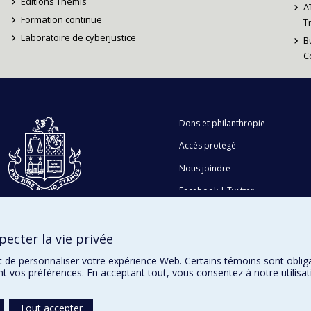
Éditions Thémis
A
Formation continue
T
Laboratoire de cyberjustice
B
C
Dons et philanthropie
Accès protégé
Nous joindre
Facebook
|
Twitter
LinkedIn
|
Instagram
ecter la vie privée
t de personnaliser votre expérience Web. Certains témoins sont oblig
ent vos préférences. En acceptant tout, vous consentez à notre utili
Tout accepter