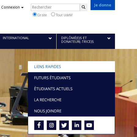
Je donne
Rechercher
Connexion
Rechercher
Ce site
Tout UdeM
INTERNATIONAL
DIPLÔMÉ(E)S ET
DONATEUR(-TRICE)S