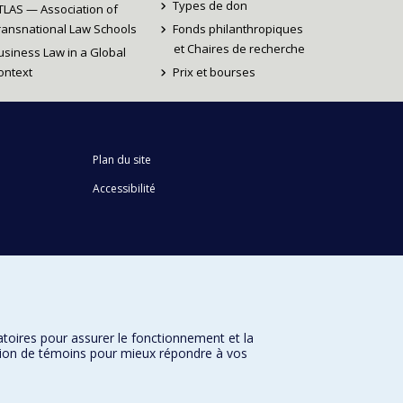
Types de don
TLAS — Association of
ransnational Law Schools
Fonds philanthropiques
et Chaires de recherche
usiness Law in a Global
ontext
Prix et bourses
Plan du site
Accessibilité
atoires pour assurer le fonctionnement et la
sation de témoins pour mieux répondre à vos