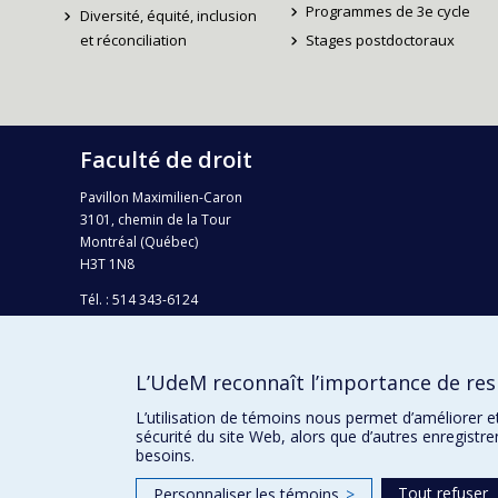
Programmes de 3e cycle
Diversité, équité, inclusion
et réconciliation
Stages postdoctoraux
Faculté de droit
Pavillon Maximilien-Caron
3101, chemin de la Tour
Montréal (Québec)
H3T 1N8
Tél. : 514 343-6124
Téléc.: 514 343-2199
info-droit@umontreal.ca
L’UdeM reconnaît l’importance de resp
Plan campus
L’utilisation de témoins nous permet d’améliorer e
sécurité du site Web, alors que d’autres enregistr
besoins.
Tout refuser
Personnaliser les témoins
>