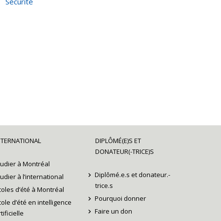
Sécurité
NTERNATIONAL
DIPLÔMÉ(E)S ET
DONATEUR(-TRICE)S
tudier à Montréal
Diplômé.e.s et donateur.-
tudier à l’international
trice.s
coles d’été à Montréal
Pourquoi donner
cole d’été en intelligence
Faire un don
tificielle