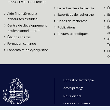
RESSOURCES ET SERVICES
La recherche à la Faculté
É
Aide financière, prix
Expertises de recherche
É
et bourses d’études
Unités de recherche
É
Centre de développement
Publications
É
professionnel — CDP
ar
Revues scientifiques
Éditions Thémis
A
Formation continue
T
Laboratoire de cyberjustice
B
C
Dons et philanthropie
Accès protégé
Nous joindre
Facebook
|
Twitter