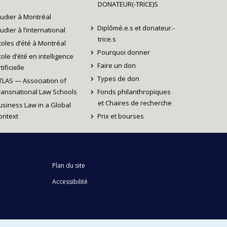
DONATEUR(-TRICE)S
tudier à Montréal
Diplômé.e.s et donateur.-
tudier à l’international
trice.s
coles d’été à Montréal
Pourquoi donner
cole d’été en intelligence
Faire un don
tificielle
Types de don
TLAS — Association of
ransnational Law Schools
Fonds philanthropiques
et Chaires de recherche
usiness Law in a Global
ontext
Prix et bourses
Plan du site
Accessibilité