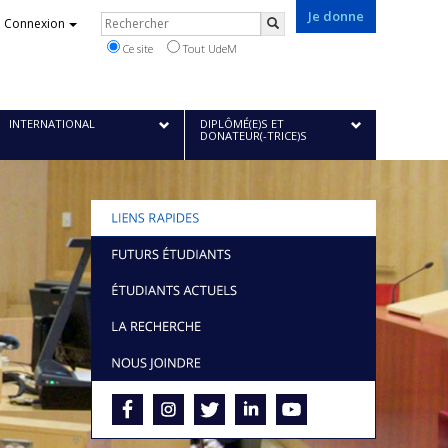
Je donne
Rechercher
Connexion
Rechercher
Ce site
Tout UdeM
INTERNATIONAL
DIPLÔMÉ(E)S ET
DONATEUR(-TRICE)S