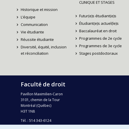
CLINIQUE ET STAGES
Historique et mission
Futur(e)s étudiant(e)s
L’équipe
Étudiant(e)s actuel(le)s
Communication
Baccalauréat en droit
Vie étudiante
Programmes de 2e cycle
Réussite étudiante
Programmes de 3e cycle
Diversité, équité, inclusion
et réconciliation
Stages postdoctoraux
Faculté de droit
Pavillon Maximilien-Caron
3101, chemin de la Tour
Montréal (Québec)
H3T 1N8
Tél. : 514 343-6124
Téléc.: 514 343-2199