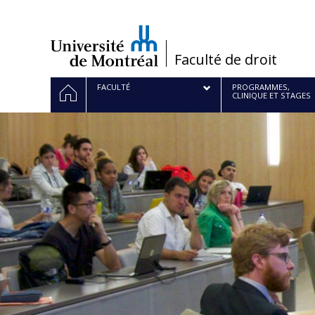
Passer
au
contenu
/
Faculté de droit
Navigation
ACCUEIL
FACULTÉ
PROGRAMMES,
CLINIQUE ET STAGES
principale