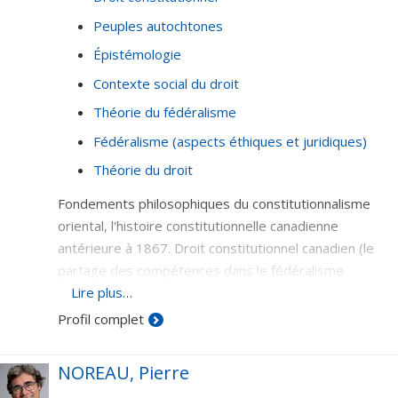
Peuples autochtones
Épistémologie
Contexte social du droit
Théorie du fédéralisme
Fédéralisme (aspects éthiques et juridiques)
Théorie du droit
Fondements philosophiques du constitutionnalisme
oriental, l'histoire constitutionnelle canadienne
antérieure à 1867. Droit constitutionnel canadien (le
partage des compétences dans le fédéralisme
canadien), histoire du droit canadien; les Autochtones
Lire plus…
et le droit canadien.
Profil complet
NOREAU, Pierre