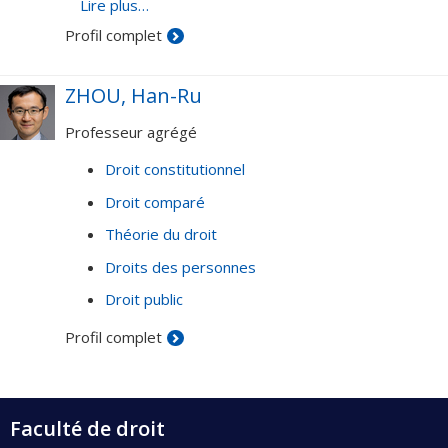
justifications des restrictions aux droits garantis dans
Lire plus…
les constitutions des sociétés libres et démocratiques.
Profil complet
ZHOU, Han-Ru
Professeur agrégé
Droit constitutionnel
Droit comparé
Théorie du droit
Droits des personnes
Droit public
Profil complet
Faculté de droit