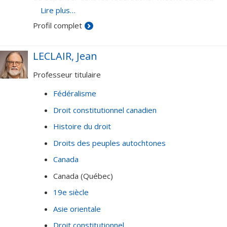
droit constitutionnel, droit de la santé, droit de
Lire plus…
l'enseignement supérieur.
Profil complet
LECLAIR, Jean
Professeur titulaire
Fédéralisme
Droit constitutionnel canadien
Histoire du droit
Droits des peuples autochtones
Canada
Canada (Québec)
19e siècle
Asie orientale
Droit constitutionnel