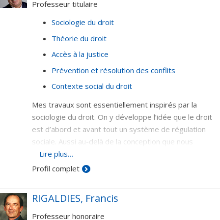
Professeur titulaire
Sociologie du droit
Théorie du droit
Accès à la justice
Prévention et résolution des conflits
Contexte social du droit
Mes travaux sont essentiellement inspirés par la
sociologie du droit. On y développe l’idée que le droit
est d’abord et avant tout un système de régulation
sociale. Aussi au-delà de la conception que nous
entretenons souvent d’un droit abstrait fondé sur un
Lire plus…
lexique et une grammaire particulière, le droit peut
Profil complet
être défini comme un fait social. Ses fonctions se
déclinent alors de multiples façons. Abordé comme outil
RIGALDIES, Francis
d’intervention de l’État il agit comme mécanisme de
l’action publique. Dans une perspective plus globale, il
Professeur honoraire