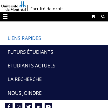
Passer
/
Faculté de droit
au
contenu
Liens 
R
Menu