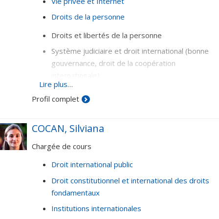
Vie privée et Internet
Droits de la personne
Droits et libertés de la personne
Système judiciaire et droit international (bonne
gouvernance, droit de la coopération
internationale)
Lire plus…
Droit des technologies de l'information (vie
Profil complet
privée, liberté d’expression, noms de domaine,
commerce électronique, résolution en ligne des
COCAN, Silviana
conflits)
Chargée de cours
Droit international public
Droit constitutionnel et international des droits
fondamentaux
Institutions internationales