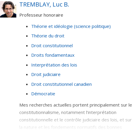
TREMBLAY, Luc B.
comportements, sinon comme mécanisme de gestion
des différends. Abordé dans ses significations
Professeur honoraire
diverses, il porte les valeurs de la société. Mes travaux
Théorie et idéologie (science politique)
actuels portent sur la capacité du droit de porter le
changement et sur les conditions d’accès au droit et à
Théorie du droit
la justice.
Droit constitutionnel
Droits fondamentaux
Interprétation des lois
Droit judiciaire
Droit constitutionnel canadien
Démocratie
Mes recherches actuelles portent principalement sur le
constitutionnalisme, notamment l’interprétation
constitutionnelle et le contrôle judiciaire des lois, et sur
la nature et les fondements normatifs des bonnes