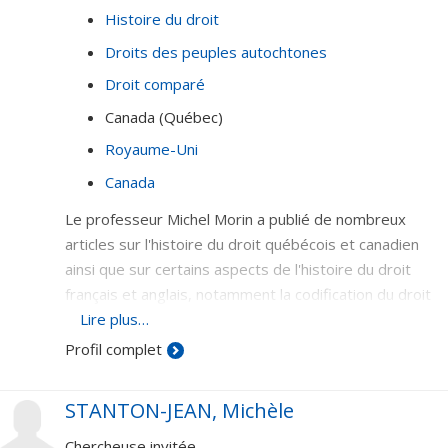
Histoire du droit
Droits des peuples autochtones
Droit comparé
Canada (Québec)
Royaume-Uni
Canada
Le professeur Michel Morin a publié de nombreux
articles sur l'histoire du droit québécois et canadien
ainsi que sur certains aspects de l'histoire du droit
français et anglais, notamment la codification du droit
privé et du droit pénal. Il a également rédigé un
Lire plus…
ouvrage sur l'histoire des droits des peuples
Profil complet
autochtones au niveau international et national
(L'Usurpation de la souveraineté autochtone, Montréal,
STANTON-JEAN, Michèle
Boréal, 1997, Prix Jean-Charles-Falardeau de la
Fédération canadienne des sciences sociales et
Chercheuse invitée