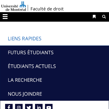
Passer
/
Faculté de droit
au
contenu
Liens 
R
Menu