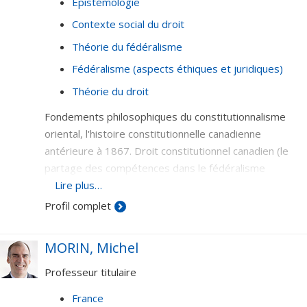
Épistémologie
Contexte social du droit
Théorie du fédéralisme
Fédéralisme (aspects éthiques et juridiques)
Théorie du droit
Fondements philosophiques du constitutionnalisme
oriental, l'histoire constitutionnelle canadienne
antérieure à 1867. Droit constitutionnel canadien (le
partage des compétences dans le fédéralisme
canadien), histoire du droit canadien; les Autochtones
Lire plus…
et le droit canadien.
Profil complet
MORIN, Michel
Professeur titulaire
France