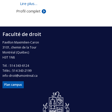
de l'éthique et de l'internormativité.
Lire plus…
Profil complet
Faculté de droit
Pavillon Maximilien-Caron
3101, chemin de la Tour
Montréal (Québec)
H3T 1N8
Tél. : 514 343-6124
Téléc.: 514 343-2199
info-droit@umontreal.ca
Plan campus