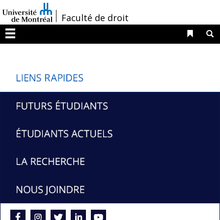
Passer
/
Faculté de droit
au
contenu
Liens 
R
Menu