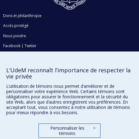
Dons et philanthropie
Accès protégé
Nous joindre
Facebook
|
Twitter
LinkedIn
|
Instagram
L’UdeM reconnaît l’importance de respecter la
vie privée
L’utilisation de témoins nous permet d’améliorer et de
Plan du site
personnaliser votre expérience Web. Certains témoins sont
obligatoires pour assurer le fonctionnement et la sécurité du
Accessibilité
site Web, alors que d’autres enregistrent vos préférences. En
acceptant tout, vous consentez à notre utilisation de témoins
pour mieux répondre à vos besoins.
Confidentialité
Conditions d’utilisation
Personnaliser les
>
Paramètres des témoins
témoins
Université de