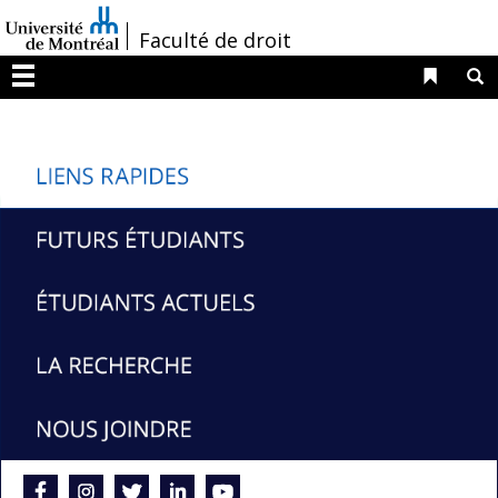
Passer
/
Faculté de droit
au
contenu
Liens 
R
Menu