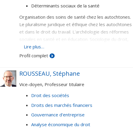
Déterminants sociaux de la santé
Organisation des soins de santé chez les autochtones.
Le pluralisme juridique et éthique chez les autochtones
et dans le droit du travail. L'archéologie des réformes
sociales en santé et en éducation. Sociologie du droit,
de l'éthique et de l'internormativité.
Lire plus…
Profil complet
ROUSSEAU, Stéphane
Vice-doyen, Professeur titulaire
Droit des sociétés
Droits des marchés financiers
Gouvernance d'entreprise
Analyse économique du droit