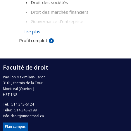
Droit des sociétés
Droit des marchés financiers
Gouvernance d’entreprise
Analyse économique du droit
Lire plus…
Profil complet
Faculté de droit
Pavillon Maximilien-Caron
3101, chemin de la Tour
Montréal (Québec)
H3T 1N8
Tél. : 514 343-6124
Téléc.: 514 343-2199
info-droit@umontreal.ca
Plan campus