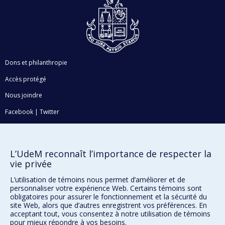
Dons et philanthropie
Accès protégé
Nous joindre
Facebook
|
Twitter
LinkedIn
|
Instagram
L’UdeM reconnaît l’importance de respecter la
vie privée
Plan du site
L’utilisation de témoins nous permet d’améliorer et de
personnaliser votre expérience Web. Certains témoins sont
Accessibilité
obligatoires pour assurer le fonctionnement et la sécurité du
site Web, alors que d’autres enregistrent vos préférences. En
acceptant tout, vous consentez à notre utilisation de témoins
pour mieux répondre à vos besoins.