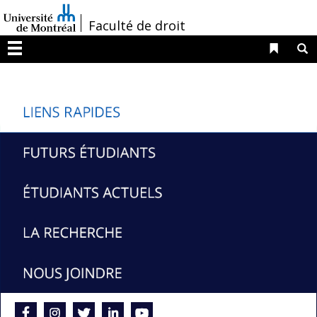
Passer
/
Faculté de droit
au
contenu
Liens 
R
Menu