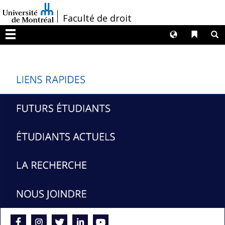
Passer
/
Faculté de droit
au
contenu
Langues
Liens 
R
Menu