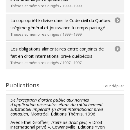
Lien vers le document dans Papyrus
Thèses et mémoires dirigés / 1999 - 1999
Diplômé(e) :
Boivin, Mélanie
La copropriété divise dans le Code civil du Québec
Cycle :
Maîtrise
: régime général et jouissance à temps partagé
Diplôme obtenu :
LL. M.
Thèses et mémoires dirigés / 1999 - 1999
Lien vers le document dans Papyrus
Diplômé(e) :
Gagnon, Christine
Les obligations alimentaires entre conjoints de
Cycle :
Doctorat
fait en droit international privé québécois
Diplôme obtenu :
LL. D.
Thèses et mémoires dirigés / 1997 - 1997
Lien vers le document dans Papyrus
Diplômé(e) :
Thibault, Martine
Cycle :
Maîtrise
Publications
Tout déplier
Diplôme obtenu :
LL. M.
Lien vers le document dans Papyrus
De l'exception d'ordre public aux normes
d'application nécessaire:
étude du rattachement
substantiel impératif en droit international privé
canadien
, Montréal, Éditions Thémis, 1996
Avec Ethel Groffier,
Traité de droit civil,
« Droit
international privé », Cowansville, Éditions Yvon