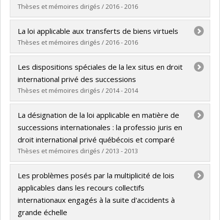
Diplôme obtenu :
LL. D.
Thèses et mémoires dirigés / 2016 - 2016
Lien vers le document dans Papyrus
Diplômé(e) :
Bertaud du Chazaud, Justine BDC.
La loi applicable aux transferts de biens virtuels
Cycle :
Maîtrise
Thèses et mémoires dirigés / 2016 - 2016
Diplôme obtenu :
LL. M.
Diplômé(e) :
Carré, Dobah
Lien vers le document dans Papyrus
Les dispositions spéciales de la lex situs en droit
Cycle :
Doctorat
international privé des successions
Diplôme obtenu :
LL. D.
Thèses et mémoires dirigés / 2014 - 2014
Lien vers le document dans Papyrus
Diplômé(e) :
Chikoc Barreda, Naivi
La désignation de la loi applicable en matière de
Cycle :
Maîtrise
successions internationales : la professio juris en
Diplôme obtenu :
LL. M.
droit international privé québécois et comparé
Lien vers le document dans Papyrus
Thèses et mémoires dirigés / 2013 - 2013
Diplômé(e) :
Ghozlan, Stéphanie
Les problèmes posés par la multiplicité de lois
Cycle :
Maîtrise
applicables dans les recours collectifs
Diplôme obtenu :
LL. M.
internationaux engagés à la suite d'accidents à
Lien vers le document dans Papyrus
grande échelle