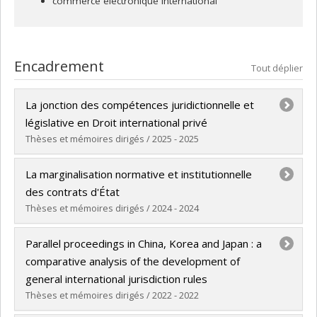
commerce électronique international
Encadrement
Tout déplier
La jonction des compétences juridictionnelle et
législative en Droit international privé
Thèses et mémoires dirigés / 2025 - 2025
Diplômé(e) :
Szabolcs, Nathalie
La marginalisation normative et institutionnelle
Cycle :
Doctorat
des contrats d'État
Diplôme obtenu :
LL. D.
Thèses et mémoires dirigés / 2024 - 2024
Lien vers le document dans Papyrus
Diplômé(e) :
Attia, Savannah
Parallel proceedings in China, Korea and Japan : a
Cycle :
Maîtrise
comparative analysis of the development of
Diplôme obtenu :
LL. M.
general international jurisdiction rules
Lien vers le document dans Papyrus
Thèses et mémoires dirigés / 2022 - 2022