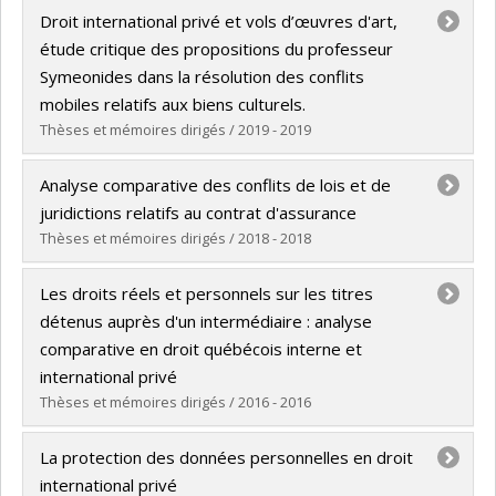
Diplômé(e) :
Shen, Qian
Droit international privé et vols d’œuvres d'art,
Cycle :
Doctorat
étude critique des propositions du professeur
Diplôme obtenu :
LL. D.
Symeonides dans la résolution des conflits
Lien vers le document dans Papyrus
mobiles relatifs aux biens culturels.
Thèses et mémoires dirigés / 2019 - 2019
Diplômé(e) :
Péaud, Héloïse
Analyse comparative des conflits de lois et de
Cycle :
Maîtrise
juridictions relatifs au contrat d'assurance
Diplôme obtenu :
LL. M.
Thèses et mémoires dirigés / 2018 - 2018
Lien vers le document dans Papyrus
Diplômé(e) :
Szabolcs, Nathalie
Les droits réels et personnels sur les titres
Cycle :
Maîtrise
détenus auprès d'un intermédiaire : analyse
Diplôme obtenu :
LL. M.
comparative en droit québécois interne et
Lien vers le document dans Papyrus
international privé
Thèses et mémoires dirigés / 2016 - 2016
Diplômé(e) :
Cachecho, Maya
La protection des données personnelles en droit
Cycle :
Doctorat
international privé