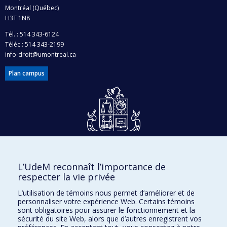
Montréal (Québec)
H3T 1N8
Tél. : 514 343-6124
Téléc.: 514 343-2199
info-droit@umontreal.ca
Plan campus
Dons et philanthropie
L’UdeM reconnaît l’importance de
Accès protégé
respecter la vie privée
Nous joindre
L’utilisation de témoins nous permet d’améliorer et de
personnaliser votre expérience Web. Certains témoins
Facebook
|
Twitter
sont obligatoires pour assurer le fonctionnement et la
sécurité du site Web, alors que d’autres enregistrent vos
LinkedIn
|
Instagram