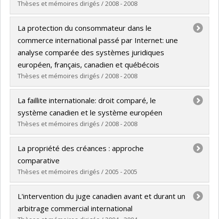
Thèses et mémoires dirigés / 2008 - 2008
Diplômé(e) :
Fournier, Johanne
La protection du consommateur dans le
Cycle :
Maîtrise
commerce international passé par Internet: une
Diplôme obtenu :
LL. M.
analyse comparée des systèmes juridiques
Lien vers le document dans Papyrus
européen, français, canadien et québécois
Thèses et mémoires dirigés / 2008 - 2008
Diplômé(e) :
Koné, Moriba Alain
La faillite internationale: droit comparé, le
Cycle :
Maîtrise
système canadien et le système européen
Diplôme obtenu :
LL. M.
Thèses et mémoires dirigés / 2008 - 2008
Lien vers le document dans Papyrus
Diplômé(e) :
Carré, Dobah
La propriété des créances : approche
Cycle :
Maîtrise
comparative
Diplôme obtenu :
LL. M.
Thèses et mémoires dirigés / 2005 - 2005
Lien vers le document dans Papyrus
Diplômé(e) :
Emerich, Yaëll
L'intervention du juge canadien avant et durant un
Cycle :
Doctorat
arbitrage commercial international