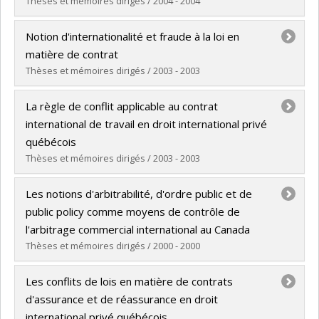
Diplôme obtenu :
LL. D.
Thèses et mémoires dirigés / 2004 - 2004
Lien vers le document dans Papyrus
Diplômé(e) :
Bachand, Frédéric
Notion d'internationalité et fraude à la loi en
Cycle :
Doctorat
matière de contrat
Diplôme obtenu :
LL. D.
Thèses et mémoires dirigés / 2003 - 2003
Lien vers le document dans Papyrus
Diplômé(e) :
Mestiri, Najla
La règle de conflit applicable au contrat
Cycle :
Maîtrise
international de travail en droit international privé
Diplôme obtenu :
LL. M.
québécois
Lien vers le document dans Papyrus
Thèses et mémoires dirigés / 2003 - 2003
Diplômé(e) :
Tsouli, Basma
Les notions d'arbitrabilité, d'ordre public et de
Cycle :
Maîtrise
public policy comme moyens de contrôle de
Diplôme obtenu :
LL. M.
l'arbitrage commercial international au Canada
Lien vers le document dans Papyrus
Thèses et mémoires dirigés / 2000 - 2000
Diplômé(e) :
Arcangeli, Vera
Les conflits de lois en matière de contrats
Cycle :
Doctorat
d'assurance et de réassurance en droit
Diplôme obtenu :
LL. D.
international privé québécois