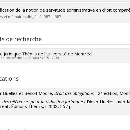
 vers le document dans Papyrus
ômé(e) :
Barsalou, Claude
fication de la notion de servitude administrative en droit compar
 :
Maîtrise
s et mémoires dirigés / 1987 - 1987
ôme obtenu :
LL. M.
ômé(e) :
Tamaro, Normand
 vers le document dans Papyrus
 :
Maîtrise
ts de recherche
ôme obtenu :
LL. M.
 vers le document dans Papyrus
e Juridique Thémis de l'Université de Montréal
 de recherche au Canada / 2025 - 2030
heur principal :
Didier Lluelles
ces de financement :
FRQSC/Fonds de recherche du Québec - Soci
cations
rammes de subvention :
PVXXXXXX-(RE) Soutien publication de rev
s etc...)
e
r Lluelles et Benoît Moore,
Droit des obligations
- 2
édition, Mont
 des références pour la rédaction juridique
/ Didier Lluelles; avec 
éal : Éditions Thémis, c2008, 257 p.