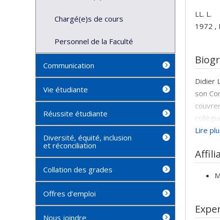
LL. L.
Chargé(e)s de cours
1972 , 
Personnel de la Faculté
Biog
Communication
Didier 
Vie étudiante
son Co
couvren
Réussite étudiante
collègu
la paru
Lire pl
Diversité, équité, inclusion
assuran
et réconciliation
Affili
Présen
Collation des grades
mandat 
M
été Sec
Offres d’emploi
1999, l
Exper
associa
Nous joindre