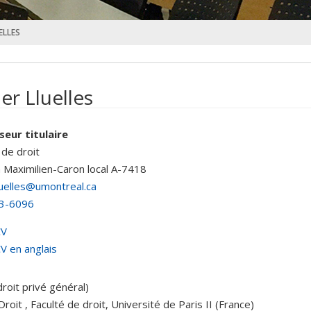
ELLES
er Lluelles
seur titulaire
 de droit
n Maximilien-Caron
local A-7418
lluelles@umontreal.ca
3-6096
CV
V en anglais
(droit privé général)
roit , Faculté de droit, Université de Paris II (France)