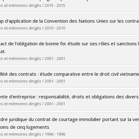
 :
Maîtrise
s et mémoires dirigés / 2015 - 2015
ôme obtenu :
LL. M.
ômé(e) :
Caron, Vincent
 vers le document dans Papyrus
p d'application de la Convention des Nations Unies sur les contr
 :
Doctorat
s et mémoires dirigés / 2010 - 2010
ôme obtenu :
LL. D.
ômé(e) :
Kabani, Dorra
 vers le document dans Papyrus
act de l'obligation de bonne foi: étude sur ses rôles et sanctions 
 :
Maîtrise
at.
ôme obtenu :
LL. M.
s et mémoires dirigés / 2001 - 2001
 vers le document dans Papyrus
ômé(e) :
Grégoire, Marie Annik
llité des contrats : étude comparative entre le droit civil vietnamie
 :
Maîtrise
s et mémoires dirigés / 2001 - 2001
ôme obtenu :
LL. M.
ômé(e) :
Lê, Thi Mai Huong
 vers le document dans Papyrus
nte d'entreprise : responsabilité, droits et obligations des diver
 :
Maîtrise
s et mémoires dirigés / 2001 - 2001
ôme obtenu :
LL. M.
ômé(e) :
Chapleau, Sylvain
 vers le document dans Papyrus
dre juridique du contrat de courtage immobilier portant sur la v
 :
Maîtrise
oins de cinq logements
ôme obtenu :
LL. M.
s et mémoires dirigés / 1996 - 1996