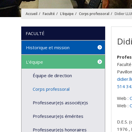
Accueil
Faculté
L’équipe
Corps professoral
Didier LLU
FACULTÉ
Didi
Historique et mission
Profes
L’équipe
Faculté
Pavillo
Équipe de direction
didier.
514 34
Corps professoral
Web :
Professeur(e)s associé(e)s
Web :
C
Professeur(e)s émérites
D.E.S. 
1976 , D
Professeur(e)s honoraires