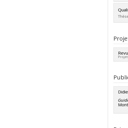
Lien
Dipl
Quali
Cycle
Thèse
Dipl
Dipl
Lien
Cycle
Proje
Dipl
Lien
Revu
Projet
Cherc
Sour
Publi
Prog
revue
Didie
Guide
Montr