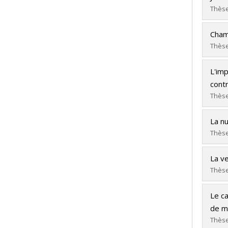
Cycle
Thèse
Dipl
Dipl
Lien
Cham
Cycle
Thèse
Dipl
Dipl
Lien
L'imp
Cycle
contr
Dipl
Thèse
Lien
Dipl
La nu
Cycle
Thèse
Dipl
Dipl
Lien
La ve
Cycle
Thèse
Dipl
Dipl
Lien
Le ca
Cycle
de m
Dipl
Thèse