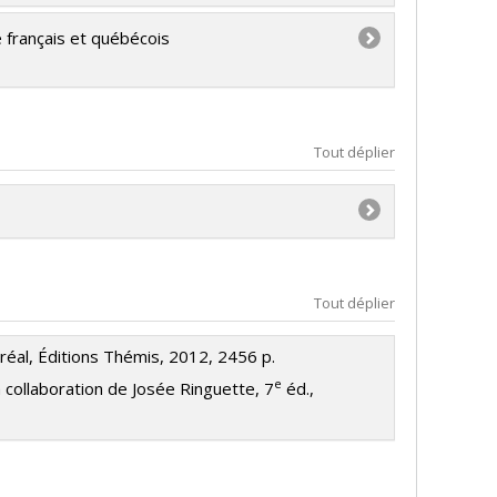
é français et québécois
Tout déplier
été et culture (FQRSC)
Tout déplier
ues et de transfert de connaissance (conf, coll,
réal, Éditions Thémis, 2012, 2456 p.
e
la collaboration de Josée Ringuette, 7
éd.,