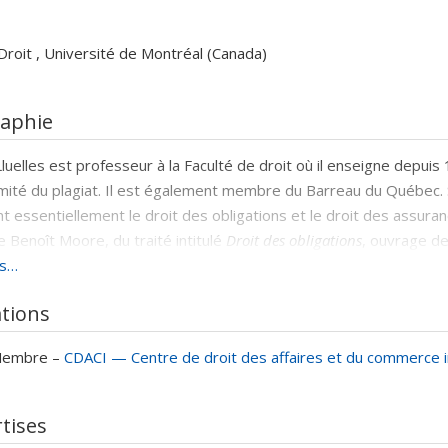
Droit , Université de Montréal (Canada)
raphie
Lluelles est professeur à la Faculté de droit où il enseigne depuis
mité du plagiat. Il est également membre du Barreau du Québec
t essentiellement le droit des obligations et le droit des assuran
e Benoît Moore, du traité intitulé
Droit des obligations
, ouvrage d
tion a été favorablement saluée par la communauté civiliste. Il es
us…
e
ces terrestres
et, avec M
Christianne Dubreuil, du manuel
Droit de
ations
tement directeur de la
Revue juridique Thémis de l'Université de M
de quatre ans à la présidence de la Section de droit privé de la Fa
embre –
CDACI — Centre de droit des affaires et du commerce i
e
rétaire de la Faculté (1983-1984). M
Lluelles est membre de la 
a Médaille du rayonnement culturel, « au titre des lettres françai
tises
tion placée sous le haut patronage du président de la République