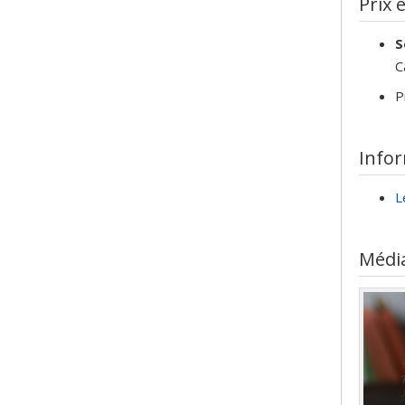
Prix 
S
C
P
Info
L
Médi