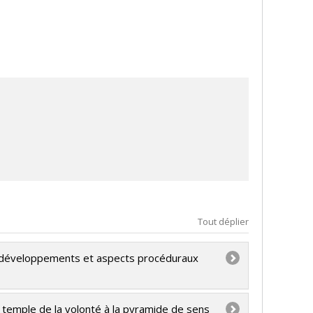
 comparé.
Tout déplier
ue, développements et aspects procéduraux
u temple de la volonté à la pyramide de sens