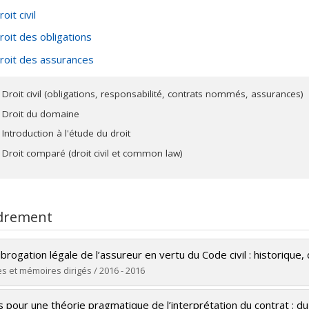
epuis 2014, il est membre de l'Académie internationale de droit
roit civil
roit des obligations
roit des assurances
Droit civil (obligations, responsabilité, contrats nommés, assurances)
Droit du domaine
Introduction à l'étude du droit
Droit comparé (droit civil et common law)
drement
brogation légale de l’assureur en vertu du Code civil : historiq
s et mémoires dirigés / 2016 - 2016
ômé(e) :
Mondor, Xavier
s pour une théorie pragmatique de l’interprétation du contrat : d