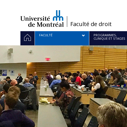
Passer
au
contenu
/
Faculté de droit
Navigation
ACCUEIL
FACULTÉ
PROGRAMMES,
CLINIQUE ET STAGES
principale