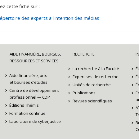
ez cette fiche sur :
épertoire des experts à l’intention des médias
AIDE FINANCIÈRE, BOURSES,
RECHERCHE
I
RESSOURCES ET SERVICES
La recherche à la Faculté
É
Aide financière, prix
Expertises de recherche
É
et bourses d’études
Unités de recherche
É
Centre de développement
Publications
É
professionnel — CDP
ar
Revues scientifiques
Éditions Thémis
A
Formation continue
T
Laboratoire de cyberjustice
B
C