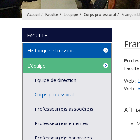
Accueil
Faculté
L’équipe
Corps professoral
François 
FACULTÉ
Fra
Historique et mission
Profes
L’équipe
Faculté
Équipe de direction
Web :
L
Web :
A
Corps professoral
Professeur(e)s associé(e)s
Affili
Professeur(e)s émérites
M
Professeur(e)s honoraires