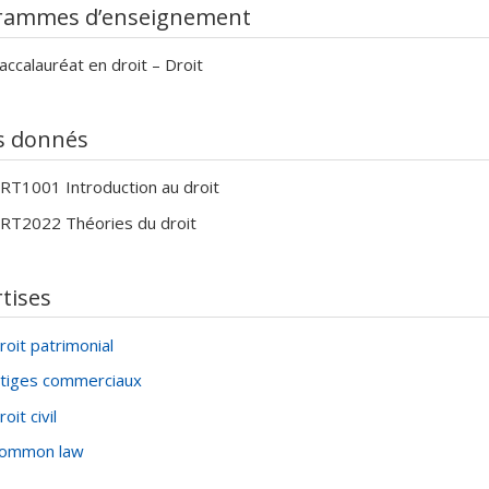
rammes d’enseignement
accalauréat en droit – Droit
s donnés
RT1001 Introduction au droit
RT2022 Théories du droit
tises
roit patrimonial
itiges commerciaux
roit civil
ommon law