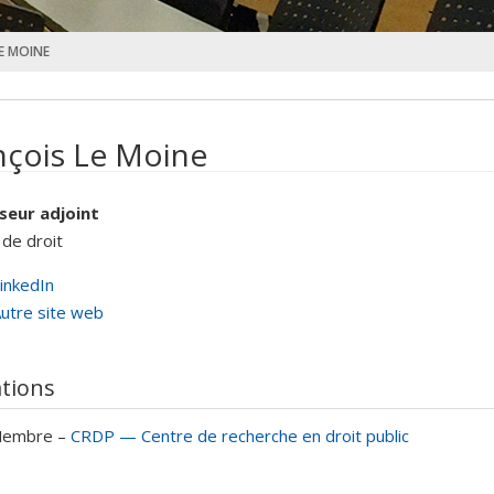
LE MOINE
nçois Le Moine
seur adjoint
 de droit
inkedIn
utre site web
ations
embre –
CRDP — Centre de recherche en droit public