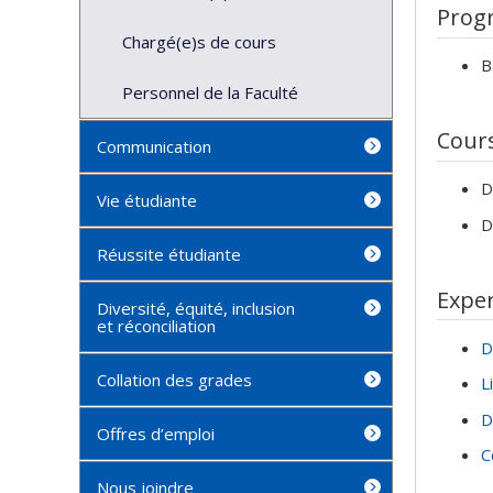
Prog
Chargé(e)s de cours
B
Personnel de la Faculté
Cour
Communication
D
Vie étudiante
D
Réussite étudiante
Exper
Diversité, équité, inclusion
et réconciliation
D
Collation des grades
L
D
Offres d’emploi
C
Nous joindre