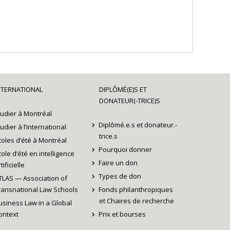
NTERNATIONAL
DIPLÔMÉ(E)S ET
DONATEUR(-TRICE)S
tudier à Montréal
Diplômé.e.s et donateur.-
tudier à l’international
trice.s
coles d’été à Montréal
Pourquoi donner
cole d’été en intelligence
Faire un don
tificielle
Types de don
TLAS — Association of
ransnational Law Schools
Fonds philanthropiques
et Chaires de recherche
usiness Law in a Global
ontext
Prix et bourses