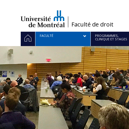
Passer
au
contenu
/
Faculté de droit
Navigation
ACCUEIL
FACULTÉ
PROGRAMMES,
CLINIQUE ET STAGES
principale