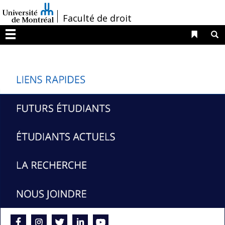
Passer
/
Faculté de droit
au
contenu
Liens 
R
Menu