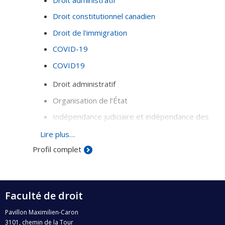
Droit constitutionnel canadien
Droit de l'immigration
COVID-19
COVID19
Droit administratif
Organisation de l’État
Indépendance judiciaire et indépendance des
tribunaux administratifs
Lire plus…
Sociologie du droit
Profil complet
Histoire du droit
Faculté de droit
Pavillon Maximilien-Caron
3101, chemin de la Tour