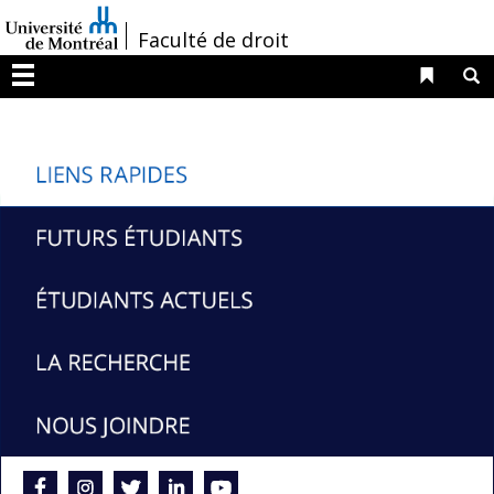
Passer
/
Faculté de droit
au
contenu
Liens 
R
Menu