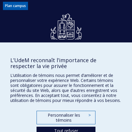
Plan campus
Dons et philanthropie
L’UdeM reconnaît l’importance de
Accès protégé
respecter la vie privée
Nous joindre
L’utilisation de témoins nous permet d’améliorer et de
personnaliser votre expérience Web. Certains témoins
Facebook
|
Twitter
sont obligatoires pour assurer le fonctionnement et la
sécurité du site Web, alors que d’autres enregistrent vos
LinkedIn
|
Instagram
préférences. En acceptant tout, vous consentez à notre
utilisation de témoins pour mieux répondre à vos besoins.
Personnaliser les
>
Plan du site
témoins
Accessibilité
Tout refuser