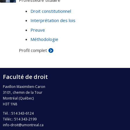
Professeure titulaire
Droit constitutionnel
Interprétation des lois
Preuve
Méthodologie
Profil complet
Faculté de droit
Pavillon Maximilien-Caron
3101, chemin de la Tour
Montréal (Québec)
H3T 1N8
Tél. : 514 343-6124
Téléc.: 514 343-2199
info-droit@umontreal.ca