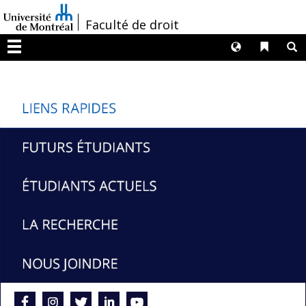
Passer
/
Faculté de droit
au
contenu
Langues
Liens 
R
Menu