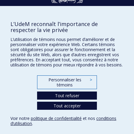
Dons et philanthropie
L’UdeM reconnaît l’importance de
Accès protégé
respecter la vie privée
Nous joindre
L’utilisation de témoins nous permet d’améliorer et de
personnaliser votre expérience Web. Certains témoins
Facebook
|
Twitter
sont obligatoires pour assurer le fonctionnement et la
sécurité du site Web, alors que d’autres enregistrent vos
LinkedIn
|
Instagram
préférences. En acceptant tout, vous consentez à notre
utilisation de témoins pour mieux répondre à vos besoins.
Personnaliser les
>
témoins
Plan du site
Accessibilité
Tout refuser
Tout accepter
Confidentialité
Voir notre
politique de confidentialité
et nos
conditions
Conditions d’utilisation
d’utilisation
.
Paramètres des témoins
Université de