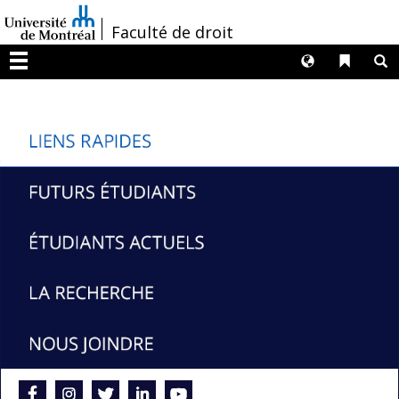
Passer
/
Faculté de droit
au
contenu
Langues
Liens 
R
Menu