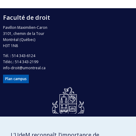
Faculté de droit
Pavillon Maximilien-Caron
3101, chemin de la Tour
Montréal (Québec)
H3T 1N8
Tél. : 514 343-6124
Téléc.: 514 343-2199
info-droit@umontreal.ca
Plan campus
Dons et philanthropie
L’UdeM reconnaît l’importance de