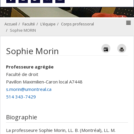
N
Accueil
Faculté
L’équipe
Corps professoral
Sophie MORIN
Vcard
Im
Sophie Morin
Professeure agrégée
Faculté de droit
Pavillon Maximilien-Caron
local A7448
s.morin@umontreal.ca
514 343-7429
Biographie
La professeure Sophie Morin, LL. B. (Montréal), LL. M.