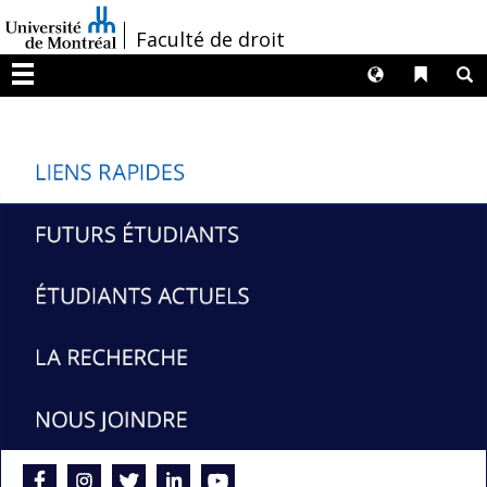
Passer
/
Faculté de droit
au
contenu
Langues
Liens 
R
Menu