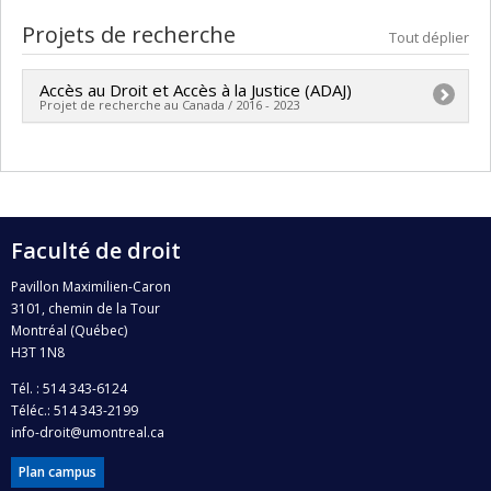
Projets de recherche
Tout déplier
Accès au Droit et Accès à la Justice (ADAJ)
Projet de recherche au Canada / 2016 - 2023
Chercheur principal :
Pierre Noreau
Co-chercheurs :
Pierre Trudel
,
Brigitte Lefebvre
,
Marc André Éthier
,
Catherine Piché
,
Martine Valois
,
Nicolas Vermeys
,
Marion Vacheret
,
Chloé Leclerc
,
Faculté de droit
Catherine Régis
,
Nicolas Sallée
,
Pierre Claude Lafond
,
Sophie Morin
,
Maya Cachecho
,
Marianne Quirouette
Pavillon Maximilien-Caron
3101, chemin de la Tour
,
David Lefrançois
,
Bastien Quirion
,
Fabien Gélinas
,
Montréal (Québec)
Shauna Van Praagh
,
Daniel Jutras
,
Angela Campbell
,
H3T 1N8
Decio Coviello
,
Jean-François Roberge
,
Stéphanie
Tél. : 514 343-6124
Demers
,
Christiane Guay
,
Kheira Belhadj-Ziane
,
Téléc.: 514 343-2199
Moktar Lamari
,
Sébastien Grammond
,
Joao Gustavo
info-droit@umontreal.ca
Vieira Velloso
,
Lara Khoury
,
Pierre Issalys
,
Georges
Plan campus
Azzaria
,
Colette Brin
,
Christine Morin
,
Catherine