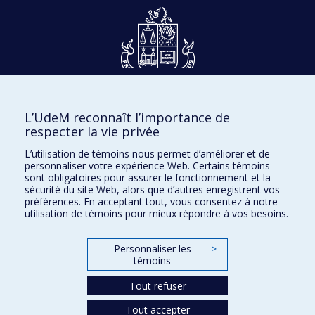
Rossi
,
Maryse Potvin
,
Florence Millerand
,
Emmanuelle Bernheim
,
Dalia Gesualdi-Fecteau
,
Dominique Bernier
,
Sandrine Prom Tep
,
Florian
Sauvageau
,
Marie-Claire Belleau
,
Guillaume Ouellet
,
Pierre Pariseau-Legault
,
Véronique Fraser
,
Véronique Fortin
,
Mélanie Samson
,
Cyndy Wylde
,
Dons et philanthropie
Julie Paquin
,
Evelyne Jean-Bouchard
,
Valérie Costanzo
L’UdeM reconnaît l’importance de
Accès protégé
respecter la vie privée
Sources de financement :
CRSH/Conseil de recherches
Nous joindre
en sciences humaines du Canada , Société québécoise
L’utilisation de témoins nous permet d’améliorer et de
personnaliser votre expérience Web. Certains témoins
d'information juridique (SOQUIJ) , AMF/Autorité des
Facebook
|
Twitter
sont obligatoires pour assurer le fonctionnement et la
marchés financiers , Université de Montréal
sécurité du site Web, alors que d’autres enregistrent vos
LinkedIn
|
Instagram
préférences. En acceptant tout, vous consentez à notre
Programmes de subvention :
PV128152-Subvention
utilisation de témoins pour mieux répondre à vos besoins.
de partenariat , , ,
Personnaliser les
>
témoins
Plan du site
Accessibilité
Tout refuser
Tout accepter