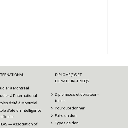
NTERNATIONAL
DIPLÔMÉ(E)S ET
DONATEUR(-TRICE)S
tudier à Montréal
Diplômé.e.s et donateur.-
tudier à l’international
trice.s
coles d’été à Montréal
Pourquoi donner
cole d’été en intelligence
Faire un don
tificielle
Types de don
TLAS — Association of