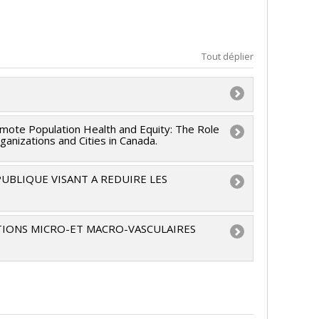
Tout déplier
omote Population Health and Equity: The Role
ganizations and Cities in Canada.
au
,
Mélanie Henderson
,
Michèle Stanton-Jean
,
Fuller
,
Meghan Winters
,
Isabelle Laurin
,
Patrick
UBLIQUE VISANT A REDUIRE LES
ri
,
Michael Schwandt
au
,
Yan Kestens
,
Patrick Morency
,
Michèle
nada
TIONS MICRO-ET MACRO-VASCULAIRES
nada
Marie-France Raynault
,
Angèle Bilodeau
,
Sylvana
ncy
,
Geetanjali Datta
,
Sherri Lynn Bisset
,
,
Ruth Rose-Lizée
a
,
John Chalmers
,
Mark Woodward
nada