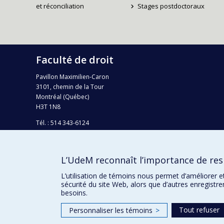
et réconciliation
Stages postdoctoraux
Faculté de droit
Pavillon Maximilien-Caron
3101, chemin de la Tour
Montréal (Québec)
H3T 1N8
Tél. : 514 343-6124
Téléc.: 514 343-2199
info-droit@umontreal.ca
L’UdeM reconnaît l’importance de resp
Plan campus
L’utilisation de témoins nous permet d’améliorer e
sécurité du site Web, alors que d’autres enregistr
besoins.
Tout refuser
Personnaliser les témoins
>