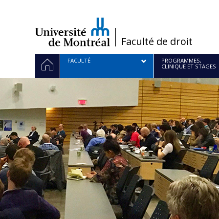
Passer
au
contenu
/
Faculté de droit
Navigation
ACCUEIL
FACULTÉ
PROGRAMMES,
CLINIQUE ET STAGES
principale