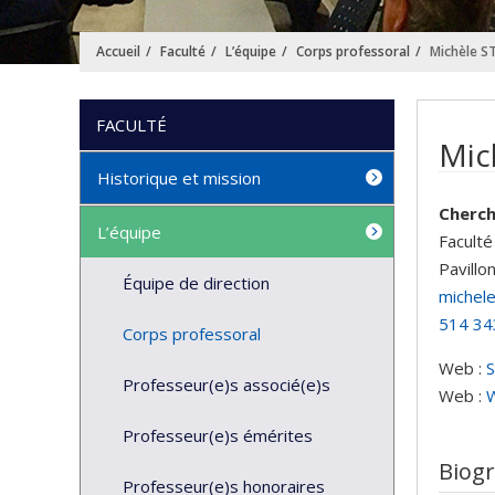
Accueil
Faculté
L’équipe
Corps professoral
Michèle 
FACULTÉ
Mic
Historique et mission
Cherch
L’équipe
Faculté
Pavillo
Équipe de direction
michel
514 34
Corps professoral
Web :
S
Professeur(e)s associé(e)s
Web :
W
Professeur(e)s émérites
Biog
Professeur(e)s honoraires