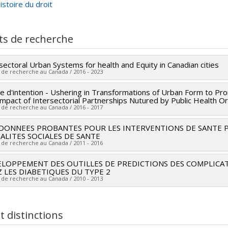
istoire du droit
, Paris, L’Harmattan, 2014.
ts de recherche
sectoral Urban Systems for health and Equity in Canadian cities
 de recherche au Canada / 2016 - 2023
re d'intention - Ushering in Transformations of Urban Form to Pr
heur principal :
Lise Gauvin
mpact of Intersectorial Partnerships Nutured by Public Health Or
hercheurs :
Louise Potvin
,
Marie-France Raynault
,
Angèle Bilode
 de recherche au Canada / 2016 - 2017
le Lévesque
,
Tracie Ann Barnett
,
Nazeem MUHAJARINE
,
Daniel 
DONNEES PROBANTES POUR LES INTERVENTIONS DE SANTE P
heur principal :
Lise Gauvin
ncy
,
Rachel Engler-Stringer
,
Éric Robitaille
,
Jat Sandhu
,
Nazmi Sa
ALITES SOCIALES DE SANTE
hercheurs :
Louise Potvin
,
Marie-France Raynault
,
Angèle Bilode
ces de financement :
 de recherche au Canada / 2011 - 2016
IRSC/Instituts de recherche en santé du Ca
ton-Jean
,
Marie-Soleil Cloutier
,
Tracie Ann Barnett
rammes de subvention :
PVXXXXXX-Subvention d'équipe
ELOPPEMENT DES OUTILLES DE PREDICTIONS DES COMPLICA
heur principal :
Louise Potvin
ces de financement :
IRSC/Instituts de recherche en santé du Ca
 LES DIABETIQUES DU TYPE 2
hercheurs :
Alain Noël
,
Deena White
,
Lise Gauvin
,
Lucie Richard
,
rammes de subvention :
 de recherche au Canada / 2010 - 2013
,
Yan Kestens
,
Audrey Smargiassi
,
Isabelle Laurin
,
Patrick More
heur principal :
Pavel Hamet
èle Stanton-Jean
,
Denis Bourque
,
Gilles Sénécal
,
Camil Bouchard
hercheurs :
Johanne Tremblay
,
Michèle Stanton-Jean
,
Ondrej Sed
et distinctions
ces de financement :
IRSC/Instituts de recherche en santé du Ca
ces de financement :
Génome Québec