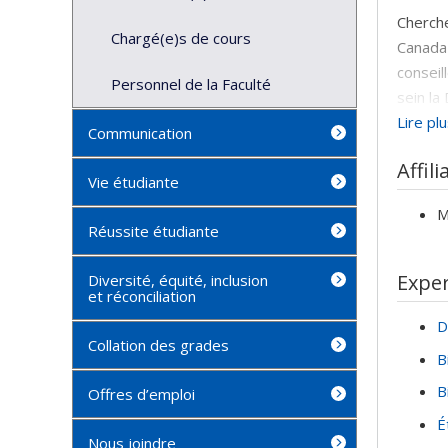
Cherche
Chargé(e)s de cours
Canada 
conseil
Personnel de la Faculté
sein la
bioéthi
Lire pl
Communication
droits 
Affili
la con
Vie étudiante
Auteure
M
Réussite étudiante
(Option
l’Unive
Exper
Diversité, équité, inclusion
l’Ordre
et réconciliation
femmes
D
Univers
Collation des grades
B
malrégl
informa
B
Offres d’emploi
Jean et
É
recherc
Nous joindre