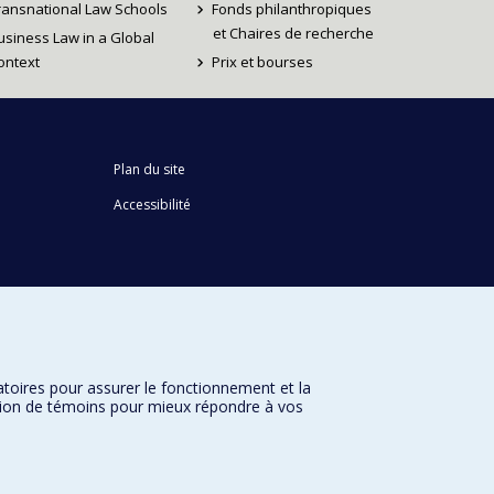
ransnational Law Schools
Fonds philanthropiques
et Chaires de recherche
usiness Law in a Global
ontext
Prix et bourses
Plan du site
Accessibilité
atoires pour assurer le fonctionnement et la
sation de témoins pour mieux répondre à vos