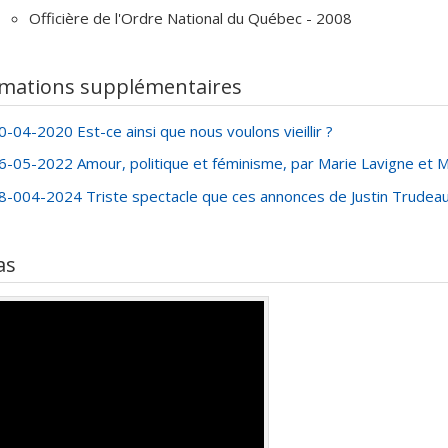
rammes de subvention :
PVXXXXXX-(ROH) Subvention de fonctio
Officière de l'Ordre National du Québec - 2008
rammes de subvention :
 et l'équité en santé
rmations supplémentaires
0-04-2020 Est-ce ainsi que nous voulons vieillir ?
6-05-2022 Amour, politique et féminisme, par Marie Lavigne et M
8-004-2024 Triste spectacle que ces annonces de Justin Trudeau
as