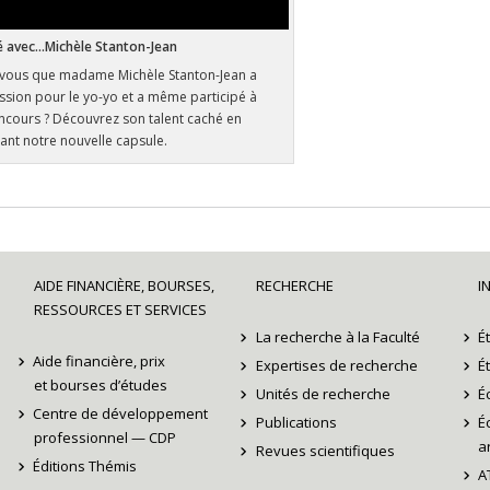
é avec...Michèle Stanton-Jean
-vous que madame Michèle Stanton-Jean a
ssion pour le yo-yo et a même participé à
ncours ? Découvrez son talent caché en
ant notre nouvelle capsule.
AIDE FINANCIÈRE, BOURSES,
RECHERCHE
I
RESSOURCES ET SERVICES
La recherche à la Faculté
É
Aide financière, prix
Expertises de recherche
É
et bourses d’études
Unités de recherche
É
Centre de développement
Publications
É
professionnel — CDP
ar
Revues scientifiques
Éditions Thémis
A