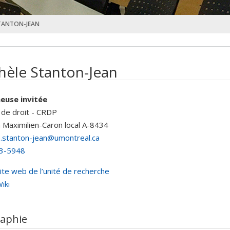
STANTON-JEAN
hèle Stanton-Jean
euse invitée
 de droit - CRDP
n Maximilien-Caron
local A-8434
e.stanton-jean@umontreal.ca
3-5948
ite web de l’unité de recherche
iki
raphie