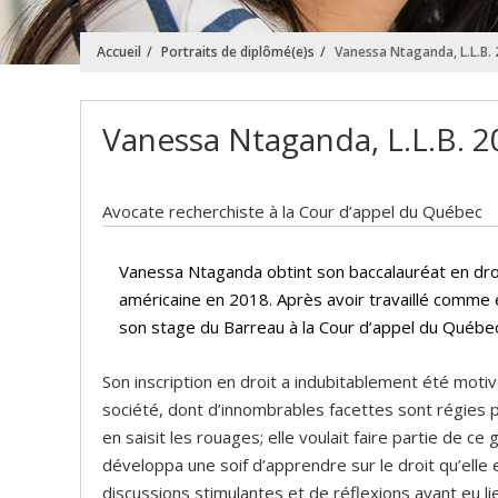
Accueil
Portraits de diplômé(e)s
Vanessa Ntaganda, L.L.B.
Vanessa Ntaganda, L.L.B. 2
Avocate recherchiste à la Cour d’appel du Québec
Vanessa Ntaganda obtint son baccalauréat en dro
américaine en 2018. Après avoir travaillé comme étu
son stage du Barreau à la Cour d’appel du Québec
Son inscription en droit a indubitablement été mot
société, dont d’innombrables facettes sont régies p
en saisit les rouages; elle voulait faire partie de ce
développa une soif d’apprendre sur le droit qu’elle e
discussions stimulantes et de réflexions ayant eu l