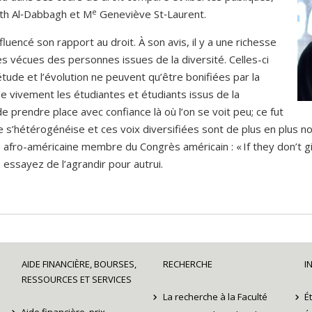
e
th Al‑Dabbagh et M
Geneviève St‑Laurent.
luencé son rapport au droit. À son avis, il y a une richesse
es vécues des personnes issues de la diversité. Celles-ci
l’étude et l’évolution ne peuvent qu’être bonifiées par la
e vivement les étudiantes et étudiants issus de la
 de prendre place avec confiance là où l’on se voit peu; ce fut
ue s’hétérogénéise et ces voix diversifiées sont de plus en plus
fro-américaine membre du Congrès américain : « If they don’t give 
, essayez de l’agrandir pour autrui.
AIDE FINANCIÈRE, BOURSES,
RECHERCHE
I
RESSOURCES ET SERVICES
La recherche à la Faculté
É