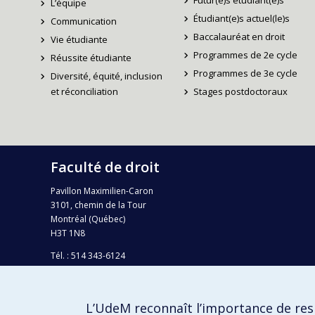
Futur(e)s étudiant(e)s
L’équipe
Étudiant(e)s actuel(le)s
Communication
Baccalauréat en droit
Vie étudiante
Programmes de 2e cycle
Réussite étudiante
Programmes de 3e cycle
Diversité, équité, inclusion
et réconciliation
Stages postdoctoraux
Faculté de droit
Pavillon Maximilien-Caron
3101, chemin de la Tour
Montréal (Québec)
H3T 1N8
Tél. : 514 343-6124
Téléc.: 514 343-2199
info-droit@umontreal.ca
L’UdeM reconnaît l’importance de resp
Plan campus