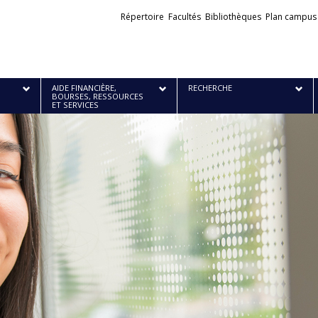
Liens
Répertoire
Facultés
Bibliothèques
Plan campus
externes
AIDE FINANCIÈRE,
RECHERCHE
BOURSES, RESSOURCES
ET SERVICES