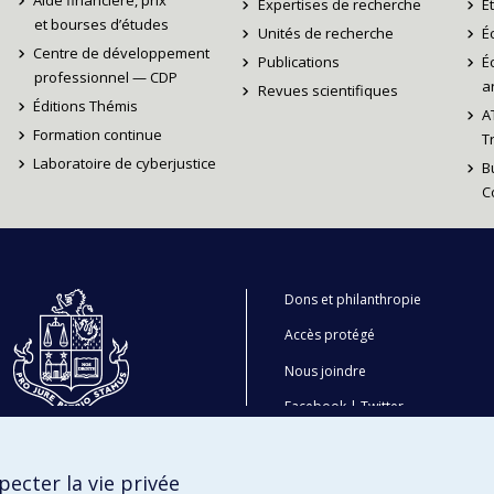
Aide financière, prix
Expertises de recherche
É
et bourses d’études
Unités de recherche
É
Centre de développement
Publications
É
professionnel — CDP
ar
Revues scientifiques
Éditions Thémis
A
Formation continue
T
Laboratoire de cyberjustice
B
C
Dons et philanthropie
Accès protégé
Nous joindre
Facebook
|
Twitter
LinkedIn
|
Instagram
ecter la vie privée