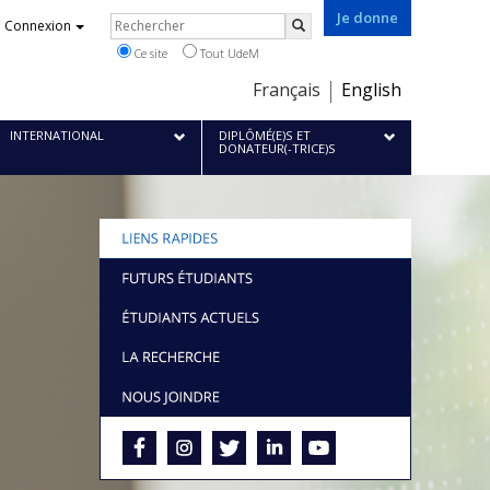
Je donne
Rechercher
Connexion
Rechercher
Ce site
Tout UdeM
Choix
Français
English
de
la
INTERNATIONAL
DIPLÔMÉ(E)S ET
DONATEUR(-TRICE)S
langue