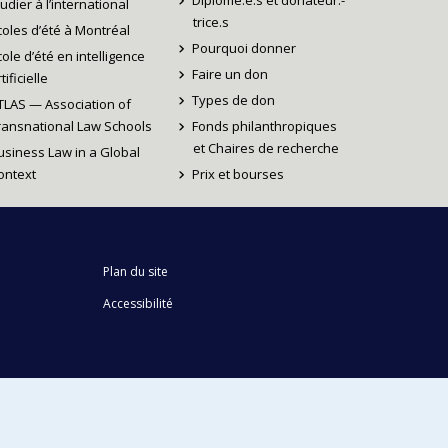
Diplômé.e.s et donateur.-
tudier à l’international
trice.s
coles d’été à Montréal
Pourquoi donner
cole d’été en intelligence
Faire un don
tificielle
Types de don
TLAS — Association of
ransnational Law Schools
Fonds philanthropiques
et Chaires de recherche
usiness Law in a Global
ontext
Prix et bourses
Plan du site
Accessibilité