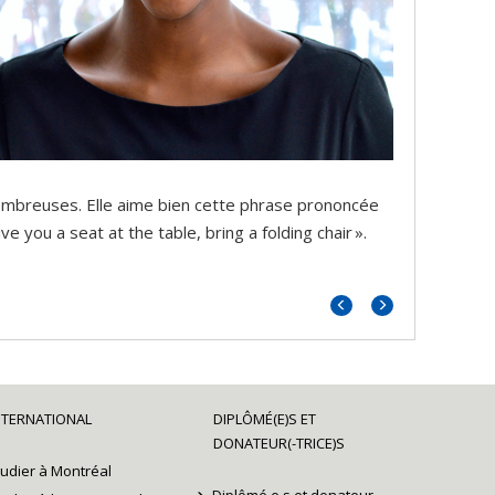
 nombreuses. Elle aime bien cette phrase prononcée
you a seat at the table, bring a folding chair ».
Portrait
Portrait
précédent
suivant
NTERNATIONAL
DIPLÔMÉ(E)S ET
DONATEUR(-TRICE)S
tudier à Montréal