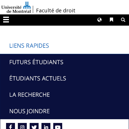
Passer
/
Faculté de droit
au
contenu
Langues
Liens 
R
Menu