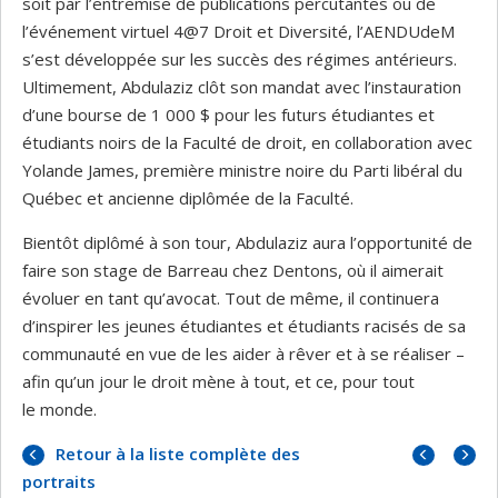
soit par l’entremise de publications percutantes ou de
l’événement virtuel 4@7 Droit et Diversité, l’AENDUdeM
s’est développée sur les succès des régimes antérieurs.
Ultimement, Abdulaziz clôt son mandat avec l’instauration
d’une bourse de 1 000 $ pour les futurs étudiantes et
étudiants noirs de la Faculté de droit, en collaboration avec
Yolande James, première ministre noire du Parti libéral du
Québec et ancienne diplômée de la Faculté.
Bientôt diplômé à son tour, Abdulaziz aura l’opportunité de
faire son stage de Barreau chez Dentons, où il aimerait
évoluer en tant qu’avocat. Tout de même, il continuera
d’inspirer les jeunes étudiantes et étudiants racisés de sa
communauté en vue de les aider à rêver et à se réaliser –
afin qu’un jour le droit mène à tout, et ce, pour tout
le monde.
Portrai
Portrai
Retour à la liste complète des
précéd
suivan
portraits