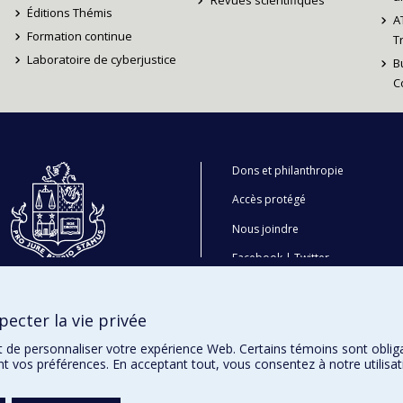
Revues scientifiques
Éditions Thémis
A
Formation continue
T
Laboratoire de cyberjustice
B
C
Dons et philanthropie
Accès protégé
Nous joindre
Facebook
|
Twitter
LinkedIn
|
Instagram
ecter la vie privée
t de personnaliser votre expérience Web. Certains témoins sont oblig
ent vos préférences. En acceptant tout, vous consentez à notre utili