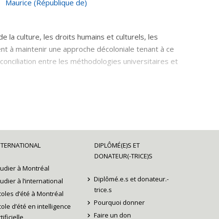
Maurice (République de)
e la culture, les droits humains et culturels, les
uent à maintenir une approche décoloniale tenant à ce
éconciliation entre les méthodologies universitaires et
 donnant la parole aux premiers peuples en ce qui
ertise sur les droits linguistiques.
NTERNATIONAL
DIPLÔMÉ(E)S ET
DONATEUR(-TRICE)S
tudier à Montréal
Diplômé.e.s et donateur.-
tudier à l’international
trice.s
coles d’été à Montréal
Pourquoi donner
cole d’été en intelligence
Faire un don
tificielle