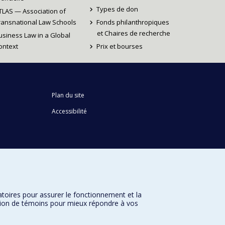
Types de don
TLAS — Association of
ransnational Law Schools
Fonds philanthropiques
et Chaires de recherche
usiness Law in a Global
ontext
Prix et bourses
Plan du site
Accessibilité
atoires pour assurer le fonctionnement et la
sation de témoins pour mieux répondre à vos