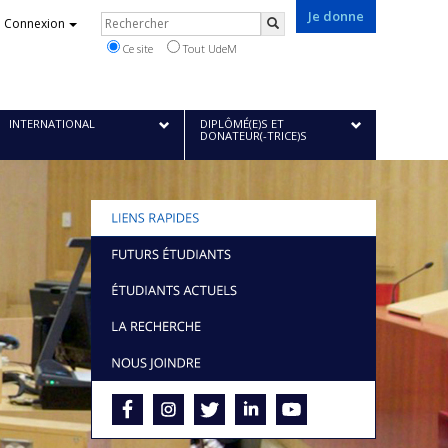
Je donne
Rechercher
Connexion
Rechercher
Ce site
Tout UdeM
INTERNATIONAL
DIPLÔMÉ(E)S ET
DONATEUR(-TRICE)S