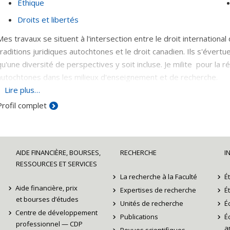
Éthique
Droits et libertés
Mes travaux se situent à l'intersection entre le droit international d
traditions juridiques autochtones et le droit canadien. Ils s'évert
qu'une diversité de perspectives y soit incluse. Je milite pour la r
autochtones dans les milieux d'enseignement et de recherche.
Lire plus…
Ayant créé une émission de radio
Premières langues
(ckia 88.3 FM)
Profil complet
concerne leur rapport à leur langue première, je développe une exp
AIDE FINANCIÈRE, BOURSES,
RECHERCHE
I
RESSOURCES ET SERVICES
La recherche à la Faculté
É
Aide financière, prix
Expertises de recherche
É
et bourses d’études
Unités de recherche
É
Centre de développement
Publications
É
professionnel — CDP
ar