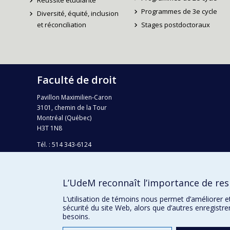
Réussite étudiante
Programmes de 3e cycle
Diversité, équité, inclusion
et réconciliation
Stages postdoctoraux
Faculté de droit
Pavillon Maximilien-Caron
3101, chemin de la Tour
Montréal (Québec)
H3T 1N8
Tél. : 514 343-6124
Téléc.: 514 343-2199
info-droit@umontreal.ca
L’UdeM reconnaît l’importance de resp
Plan campus
L’utilisation de témoins nous permet d’améliorer e
sécurité du site Web, alors que d’autres enregistr
besoins.