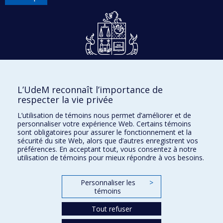
Dons et philanthropie
L’UdeM reconnaît l’importance de
Accès protégé
respecter la vie privée
Nous joindre
L’utilisation de témoins nous permet d’améliorer et de
personnaliser votre expérience Web. Certains témoins
Facebook
|
Twitter
sont obligatoires pour assurer le fonctionnement et la
sécurité du site Web, alors que d’autres enregistrent vos
LinkedIn
|
Instagram
préférences. En acceptant tout, vous consentez à notre
utilisation de témoins pour mieux répondre à vos besoins.
Personnaliser les
>
Plan du site
témoins
Accessibilité
Tout refuser