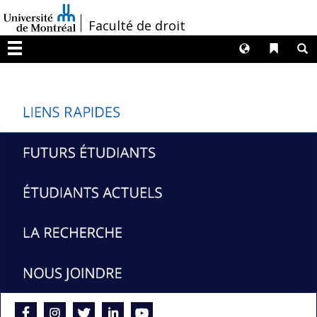
Passer
/
Faculté de droit
au
contenu
Langues
Liens 
R
Menu