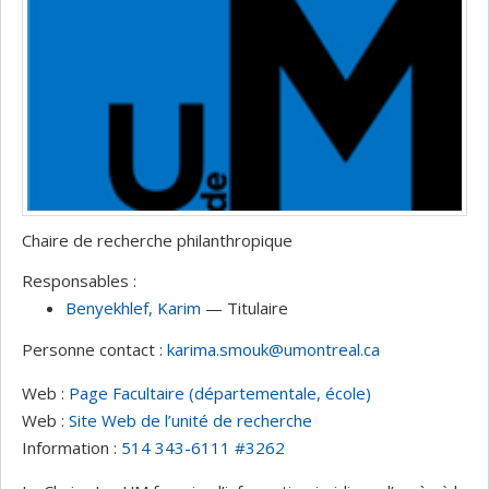
Chaire de recherche philanthropique
Responsables :
Benyekhlef
, Karim
— Titulaire
Personne contact :
karima.smouk@umontreal.ca
Web :
Page Facultaire (départementale, école)
Web :
Site Web de l’unité de recherche
Information :
514 343-6111 #3262