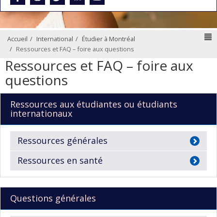
N
Accueil
International
Étudier à Montréal
Ressources et FAQ – foire aux questions
Ressources et FAQ – foire aux
questions
Ressources aux étudiantes ou étudiants
internationaux
Ressources générales
Ressources en santé
Questions générales