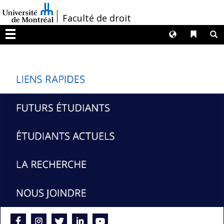
Passer
/
Faculté de droit
au
contenu
Langues
Liens 
R
Menu