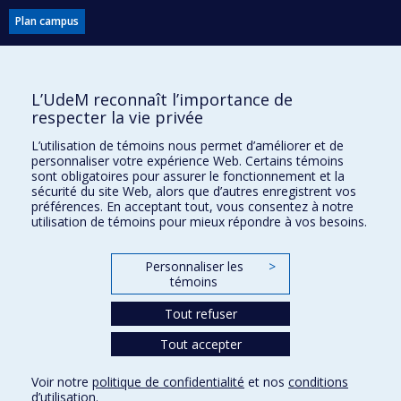
Plan campus
L’UdeM reconnaît l’importance de
respecter la vie privée
L’utilisation de témoins nous permet d’améliorer et de
personnaliser votre expérience Web. Certains témoins
Dons et philanthropie
sont obligatoires pour assurer le fonctionnement et la
sécurité du site Web, alors que d’autres enregistrent vos
Accès protégé
préférences. En acceptant tout, vous consentez à notre
utilisation de témoins pour mieux répondre à vos besoins.
Nous joindre
Facebook
|
Twitter
Personnaliser les
>
LinkedIn
|
Instagram
témoins
Tout refuser
Tout accepter
Plan du site
Voir notre
politique de confidentialité
et nos
conditions
d’utilisation
.
Accessibilité