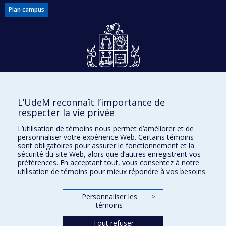
Plan campus
Dons et philanthropie
L’UdeM reconnaît l’importance de
Accès protégé
respecter la vie privée
Nous joindre
L’utilisation de témoins nous permet d’améliorer et de
personnaliser votre expérience Web. Certains témoins
Facebook
|
Twitter
sont obligatoires pour assurer le fonctionnement et la
sécurité du site Web, alors que d’autres enregistrent vos
LinkedIn
|
Instagram
préférences. En acceptant tout, vous consentez à notre
utilisation de témoins pour mieux répondre à vos besoins.
Personnaliser les
>
Plan du site
témoins
Accessibilité
Tout refuser