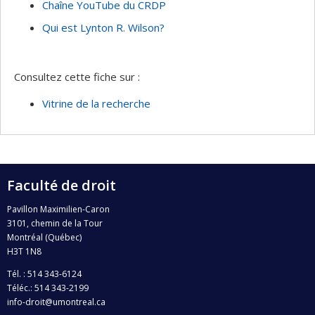
Chaîne YouTube du CRDP
Qui est Lynton R. Wilson?
Consultez cette fiche sur :
Vitrine de la recherche
Faculté de droit
Pavillon Maximilien-Caron
3101, chemin de la Tour
Montréal (Québec)
H3T 1N8
Tél. : 514 343-6124
Téléc.: 514 343-2199
info-droit@umontreal.ca