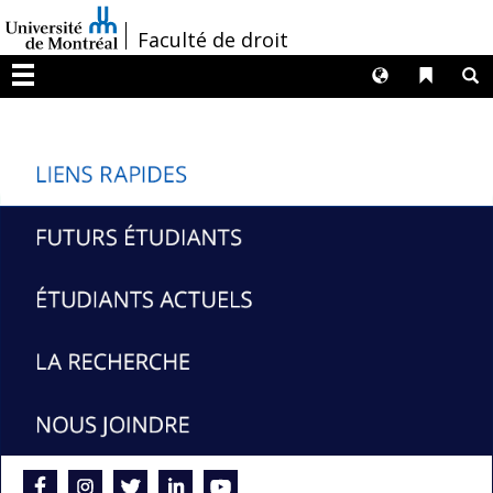
Passer
/
Faculté de droit
au
contenu
Langues
Liens 
R
Menu