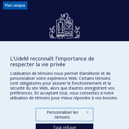
Plan campus
Dons et philanthropie
L’UdeM reconnaît l’importance de
Accès protégé
respecter la vie privée
Nous joindre
L’utilisation de témoins nous permet d’améliorer et de
personnaliser votre expérience Web. Certains témoins
Facebook
|
Twitter
sont obligatoires pour assurer le fonctionnement et la
sécurité du site Web, alors que d’autres enregistrent vos
LinkedIn
|
Instagram
préférences. En acceptant tout, vous consentez à notre
utilisation de témoins pour mieux répondre à vos besoins.
Personnaliser les
>
Plan du site
témoins
Accessibilité
Tout refuser