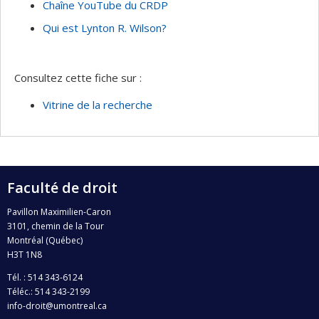
Chaîne YouTube du CRDP
Qui est Lynton R. Wilson?
Consultez cette fiche sur :
Vitrine de la recherche
Faculté de droit
Pavillon Maximilien-Caron
3101, chemin de la Tour
Montréal (Québec)
H3T 1N8
Tél. : 514 343-6124
Téléc.: 514 343-2199
info-droit@umontreal.ca