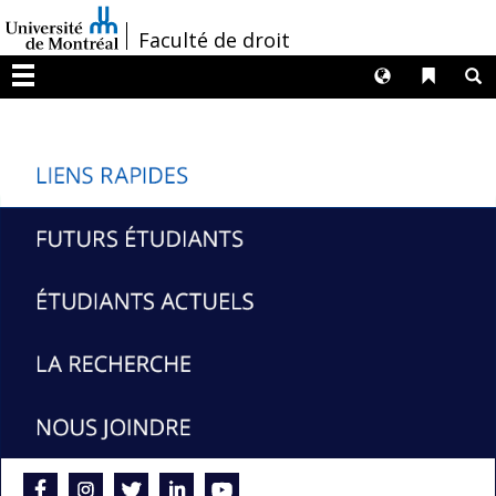
Passer
/
Faculté de droit
au
contenu
Langues
Liens 
R
Menu